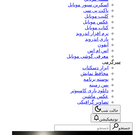
اسکرین سیور موبایل
پاکت پی سی
کلیپ موبایل
عکس موبایل
کتاب موبایل
نرم افزار اندروید
بازی اندروید
آیفون
اس ام اس
معرفی گوشی موبایل
سرگرمی
ابزار دسکتاپ
محافظ نمایش
پوسته برنامه
پس زمینه
دانلود بازی کامپیوتر
عکس ماشین
تصاویر گرافیکی
حالت شب
نوتیفیکیشن
جستجو