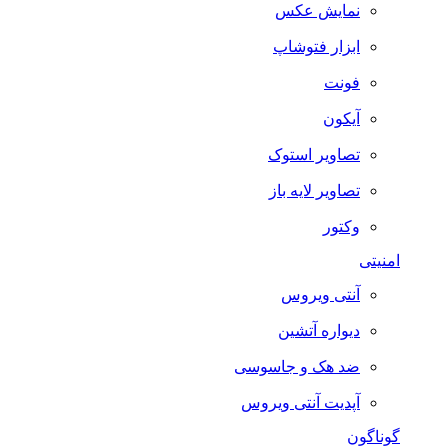
نمایش عکس
ابزار فتوشاپ
فونت
آیکون
تصاویر استوک
تصاویر لایه باز
وکتور
امنیتی
آنتی ویروس
دیواره آتشین
ضد هک و جاسوسی
آپدیت آنتی ویروس
گوناگون