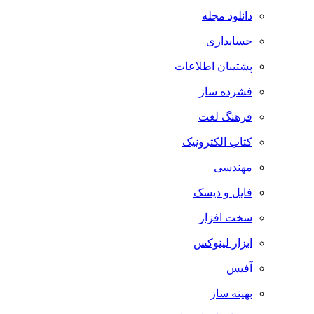
دانلود مجله
حسابداری
پشتیبان اطلاعات
فشرده ساز
فرهنگ لغت
کتاب الکترونیک
مهندسی
فایل و دیسک
سخت افزار
ابزار لینوکس
آفیس
بهینه ساز