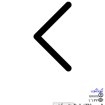
گوناگون
nreern
۱٬۱۳۲
۹ بهمن ۱۳۹۵،‏ ۳:۰۷