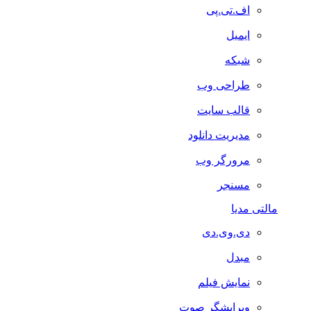
اف.تی.پی
ایمیل
شبکه
طراحی وب
قالب سایت
مدیریت دانلود
مرورگر وب
مسنجر
مالتی مدیا
دی.وی.دی
مبدل
نمایش فیلم
ویرایشگر صوت