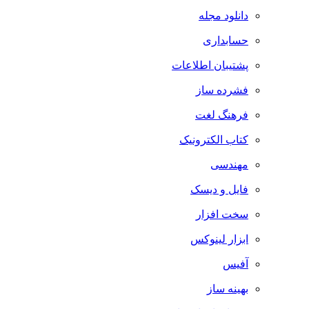
دانلود مجله
حسابداری
پشتیبان اطلاعات
فشرده ساز
فرهنگ لغت
کتاب الکترونیک
مهندسی
فایل و دیسک
سخت افزار
ابزار لینوکس
آفیس
بهینه ساز