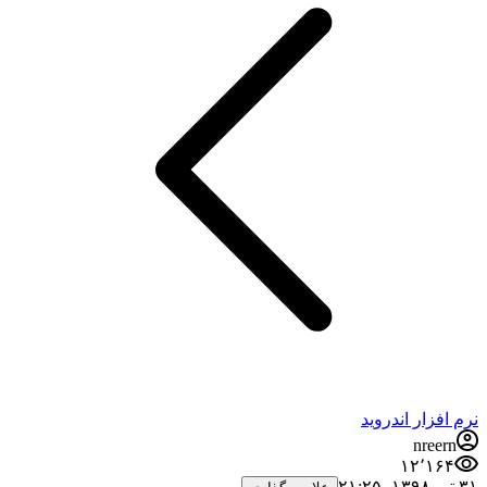
نرم افزار اندروید
nreern
۱۲٬۱۶۴
۳۱ تیر ۱۳۹۸،‏ ۲۱:۲۵