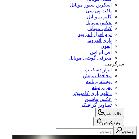
اسکرین سیور موبایل
پاکت پی سی
کلیپ موبایل
عکس موبایل
کتاب موبایل
نرم افزار اندروید
بازی اندروید
آیفون
اس ام اس
معرفی گوشی موبایل
سرگرمی
ابزار دسکتاپ
محافظ نمایش
پوسته برنامه
پس زمینه
دانلود بازی کامپیوتر
عکس ماشین
تصاویر گرافیکی
حالت شب
نوتیفیکیشن
جستجو