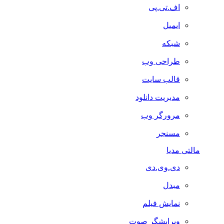
اف.تی.پی
ایمیل
شبکه
طراحی وب
قالب سایت
مدیریت دانلود
مرورگر وب
مسنجر
مالتی مدیا
دی.وی.دی
مبدل
نمایش فیلم
ویرایشگر صوت