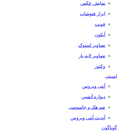
نمایش عکس
ابزار فتوشاپ
فونت
آیکون
تصاویر استوک
تصاویر لایه باز
وکتور
امنیتی
آنتی ویروس
دیواره آتشین
ضد هک و جاسوسی
آپدیت آنتی ویروس
گوناگون