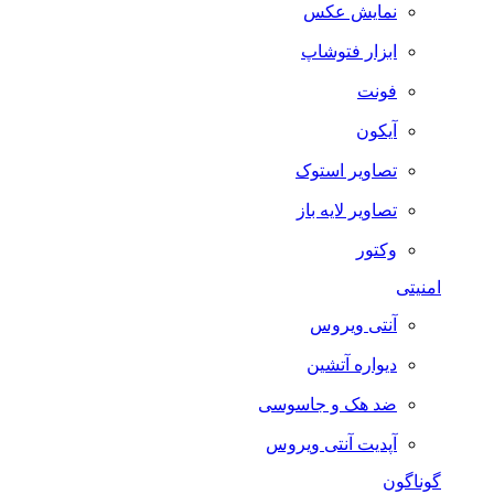
نمایش عکس
ابزار فتوشاپ
فونت
آیکون
تصاویر استوک
تصاویر لایه باز
وکتور
امنیتی
آنتی ویروس
دیواره آتشین
ضد هک و جاسوسی
آپدیت آنتی ویروس
گوناگون