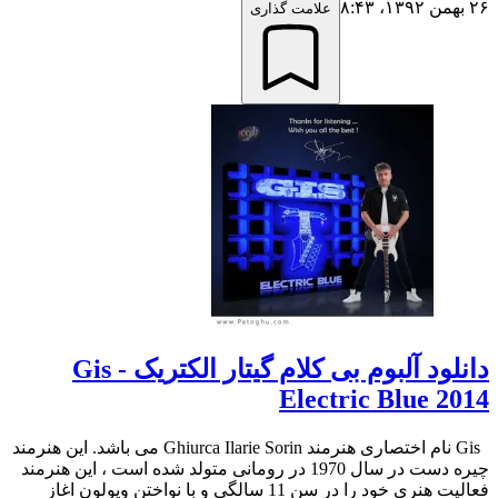
۲۶ بهمن ۱۳۹۲،‏ ۸:۴۳
علامت گذاری
دانلود آلبوم بی کلام گیتار الکتریک Gis -
Electric Blue 2014
Gis نام اختصاری هنرمند Ghiurca Ilarie Sorin می باشد. این هنرمند
چیره دست در سال 1970 در رومانی متولد شده است ، این هنرمند
فعالیت هنری خود را در سن 11 سالگی و با نواختن ویولون اغاز