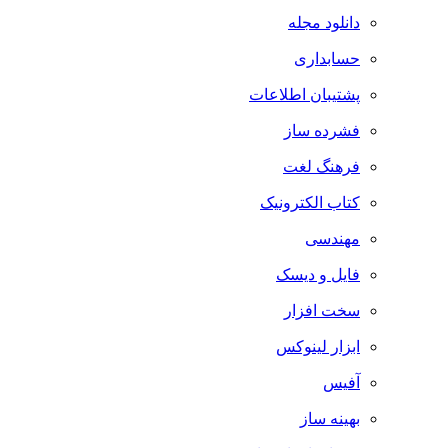
دانلود مجله
حسابداری
پشتیبان اطلاعات
فشرده ساز
فرهنگ لغت
کتاب الکترونیک
مهندسی
فایل و دیسک
سخت افزار
ابزار لینوکس
آفیس
بهینه ساز