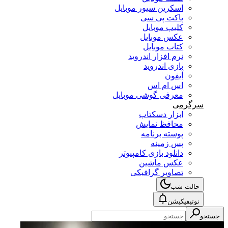
اسکرین سیور موبایل
پاکت پی سی
کلیپ موبایل
عکس موبایل
کتاب موبایل
نرم افزار اندروید
بازی اندروید
آیفون
اس ام اس
معرفی گوشی موبایل
سرگرمی
ابزار دسکتاپ
محافظ نمایش
پوسته برنامه
پس زمینه
دانلود بازی کامپیوتر
عکس ماشین
تصاویر گرافیکی
حالت شب
نوتیفیکیشن
جستجو