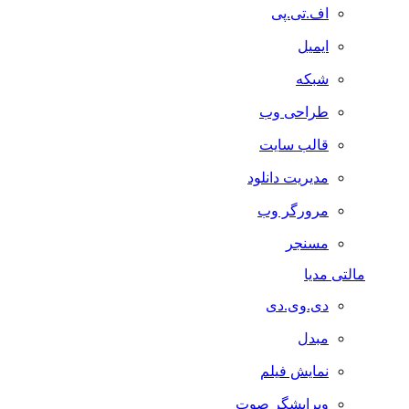
اف.تی.پی
ایمیل
شبکه
طراحی وب
قالب سایت
مدیریت دانلود
مرورگر وب
مسنجر
مالتی مدیا
دی.وی.دی
مبدل
نمایش فیلم
ویرایشگر صوت