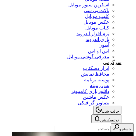
اسکرین سیور موبایل
پاکت پی سی
کلیپ موبایل
عکس موبایل
کتاب موبایل
نرم افزار اندروید
بازی اندروید
آیفون
اس ام اس
معرفی گوشی موبایل
سرگرمی
ابزار دسکتاپ
محافظ نمایش
پوسته برنامه
پس زمینه
دانلود بازی کامپیوتر
عکس ماشین
تصاویر گرافیکی
حالت شب
نوتیفیکیشن
جستجو