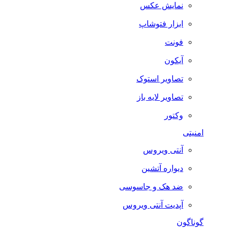
نمایش عکس
ابزار فتوشاپ
فونت
آیکون
تصاویر استوک
تصاویر لایه باز
وکتور
امنیتی
آنتی ویروس
دیواره آتشین
ضد هک و جاسوسی
آپدیت آنتی ویروس
گوناگون