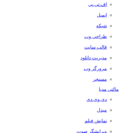
اف.تی.پی
ایمیل
شبکه
طراحی وب
قالب سایت
مدیریت دانلود
مرورگر وب
مسنجر
مالتی مدیا
دی.وی.دی
مبدل
نمایش فیلم
ویرایشگر صوت