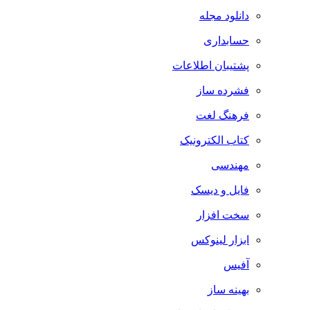
دانلود مجله
حسابداری
پشتیبان اطلاعات
فشرده ساز
فرهنگ لغت
کتاب الکترونیک
مهندسی
فایل و دیسک
سخت افزار
ابزار لینوکس
آفیس
بهینه ساز