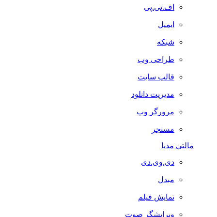
اف.تی.پی
ایمیل
شبکه
طراحی وب
قالب سایت
مدیریت دانلود
مرورگر وب
مسنجر
مالتی مدیا
دی.وی.دی
مبدل
نمایش فیلم
ویرایشگر صوت