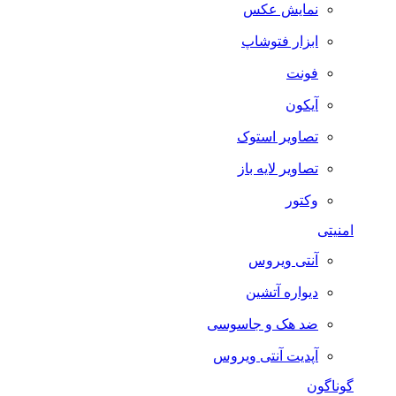
نمایش عکس
ابزار فتوشاپ
فونت
آیکون
تصاویر استوک
تصاویر لایه باز
وکتور
امنیتی
آنتی ویروس
دیواره آتشین
ضد هک و جاسوسی
آپدیت آنتی ویروس
گوناگون