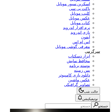
اسکرین سیور موبایل
پاکت پی سی
کلیپ موبایل
عکس موبایل
کتاب موبایل
نرم افزار اندروید
بازی اندروید
آیفون
اس ام اس
معرفی گوشی موبایل
سرگرمی
ابزار دسکتاپ
محافظ نمایش
پوسته برنامه
پس زمینه
دانلود بازی کامپیوتر
عکس ماشین
تصاویر گرافیکی
حالت شب
نوتیفیکیشن
جستجو