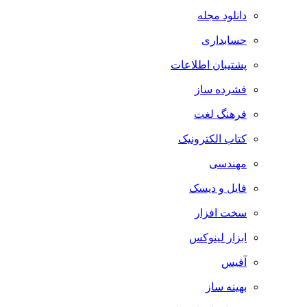
دانلود مجله
حسابداری
پشتیبان اطلاعات
فشرده ساز
فرهنگ لغت
کتاب الکترونیک
مهندسی
فایل و دیسک
سخت افزار
ابزار لینوکس
آفیس
بهینه ساز