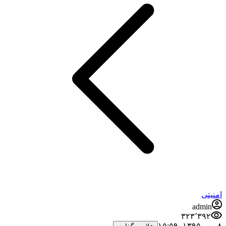
امنیتی
admin
۳۲۳٬۳۹۲
۸ مهر ۱۳۹۵،‏ ۱۵:۵۹