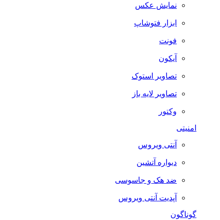
نمایش عکس
ابزار فتوشاپ
فونت
آیکون
تصاویر استوک
تصاویر لایه باز
وکتور
امنیتی
آنتی ویروس
دیواره آتشین
ضد هک و جاسوسی
آپدیت آنتی ویروس
گوناگون