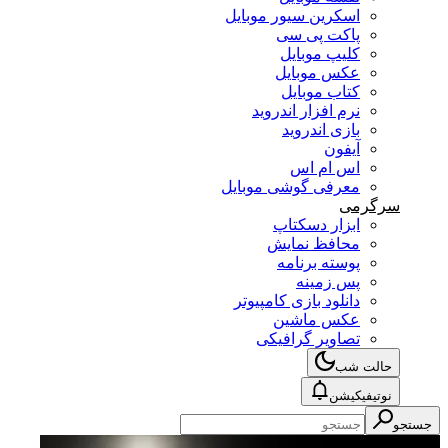
اسکرین سیور موبایل
پاکت پی سی
کلیپ موبایل
عکس موبایل
کتاب موبایل
نرم افزار اندروید
بازی اندروید
آیفون
اس ام اس
معرفی گوشی موبایل
سرگرمی
ابزار دسکتاپ
محافظ نمایش
پوسته برنامه
پس زمینه
دانلود بازی کامپیوتر
عکس ماشین
تصاویر گرافیکی
حالت شب
نوتیفیکیشن
جستجو