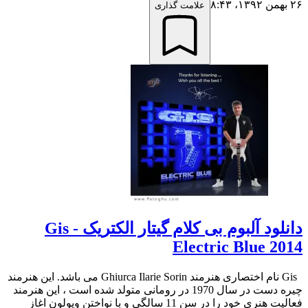
۲۶ بهمن ۱۳۹۲،‏ ۸:۴۳
علامت گذاری
دانلود آلبوم بی کلام گیتار الکتریک Gis -
Electric Blue 2014
Gis نام اختصاری هنرمند Ghiurca Ilarie Sorin می باشد. این هنرمند
چیره دست در سال 1970 در رومانی متولد شده است ، این هنرمند
فعالیت هنری خود را در سن 11 سالگی و با نواختن ویولون اغاز