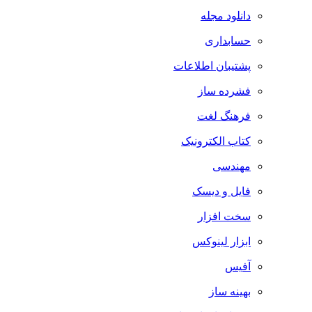
دانلود مجله
حسابداری
پشتیبان اطلاعات
فشرده ساز
فرهنگ لغت
کتاب الکترونیک
مهندسی
فایل و دیسک
سخت افزار
ابزار لینوکس
آفیس
بهینه ساز