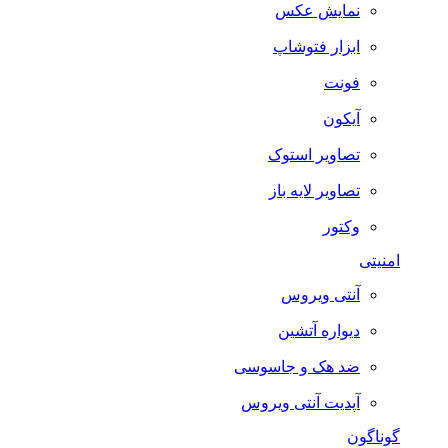
نمایش عکس
ابزار فتوشاپ
فونت
آیکون
تصاویر استوک
تصاویر لایه باز
وکتور
امنیتی
آنتی ویروس
دیواره آتشین
ضد هک و جاسوسی
آپدیت آنتی ویروس
گوناگون