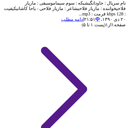
نام سریال : جاودانگیشبکه : سوم سیماموسیقی : مازیار
فلاحیخواننده : مازیار فلاحیشاعر : مازیار فلاحی - یاحا کاشانیکیفیت
: 128 kbps فرمت : mp3...
۲۰ دی ۱۳۹۰،‏ ۲۱:۵۱
ادامه مطلب
صفحه
۱
از
۱
(پست ۱ تا ۵)