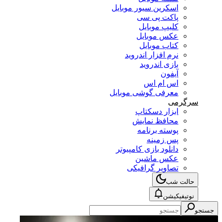
اسکرین سیور موبایل
پاکت پی سی
کلیپ موبایل
عکس موبایل
کتاب موبایل
نرم افزار اندروید
بازی اندروید
آیفون
اس ام اس
معرفی گوشی موبایل
سرگرمی
ابزار دسکتاپ
محافظ نمایش
پوسته برنامه
پس زمینه
دانلود بازی کامپیوتر
عکس ماشین
تصاویر گرافیکی
حالت شب
نوتیفیکیشن
جستجو