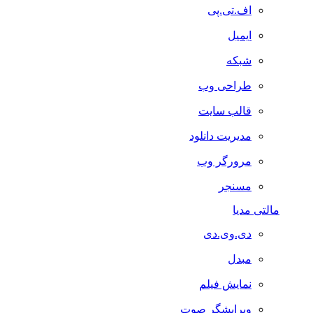
اف.تی.پی
ایمیل
شبکه
طراحی وب
قالب سایت
مدیریت دانلود
مرورگر وب
مسنجر
مالتی مدیا
دی.وی.دی
مبدل
نمایش فیلم
ویرایشگر صوت