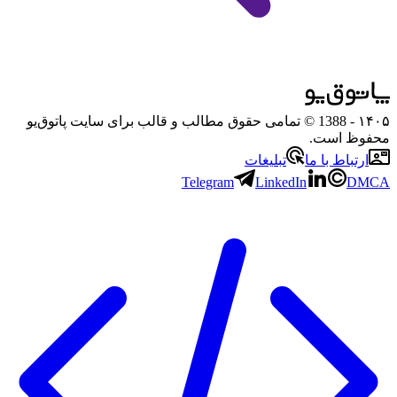
۱۴۰۵
- 1388 © تمامی حقوق مطالب و قالب برای سایت پاتوق‌یو
محفوظ است.
ارتباط با ما
تبلیغات
Telegram
LinkedIn
DMCA