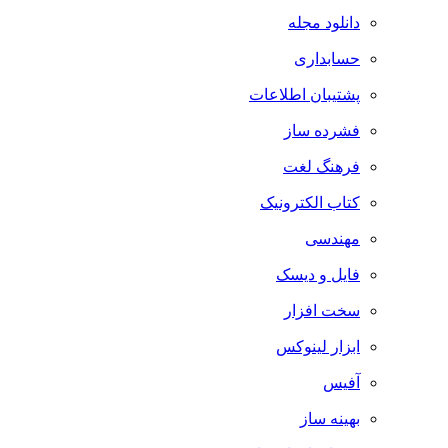
دانلود مجله
حسابداری
پشتیبان اطلاعات
فشرده ساز
فرهنگ لغت
کتاب الکترونیک
مهندسی
فایل و دیسک
سخت افزار
ابزار لینوکس
آفیس
بهینه ساز