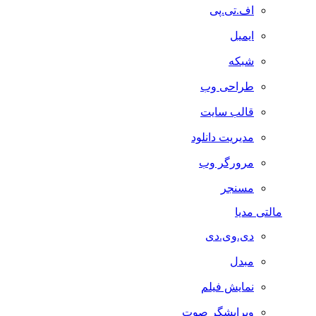
اف.تی.پی
ایمیل
شبکه
طراحی وب
قالب سایت
مدیریت دانلود
مرورگر وب
مسنجر
مالتی مدیا
دی.وی.دی
مبدل
نمایش فیلم
ویرایشگر صوت