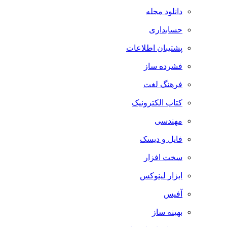
دانلود مجله
حسابداری
پشتیبان اطلاعات
فشرده ساز
فرهنگ لغت
کتاب الکترونیک
مهندسی
فایل و دیسک
سخت افزار
ابزار لینوکس
آفیس
بهینه ساز