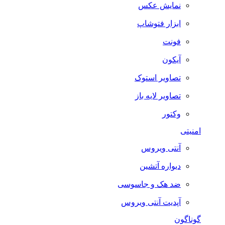
نمایش عکس
ابزار فتوشاپ
فونت
آیکون
تصاویر استوک
تصاویر لایه باز
وکتور
امنیتی
آنتی ویروس
دیواره آتشین
ضد هک و جاسوسی
آپدیت آنتی ویروس
گوناگون