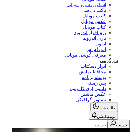
اسکرین سیور موبایل
پاکت پی سی
کلیپ موبایل
عکس موبایل
کتاب موبایل
نرم افزار اندروید
بازی اندروید
آیفون
اس ام اس
معرفی گوشی موبایل
سرگرمی
ابزار دسکتاپ
محافظ نمایش
پوسته برنامه
پس زمینه
دانلود بازی کامپیوتر
عکس ماشین
تصاویر گرافیکی
حالت شب
نوتیفیکیشن
جستجو