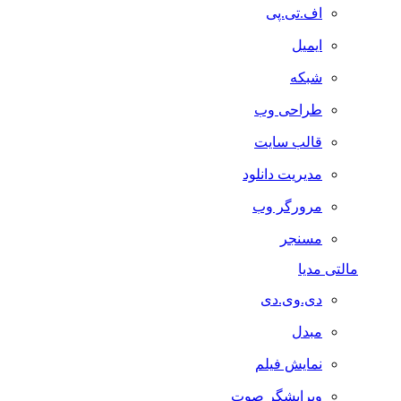
اف.تی.پی
ایمیل
شبکه
طراحی وب
قالب سایت
مدیریت دانلود
مرورگر وب
مسنجر
مالتی مدیا
دی.وی.دی
مبدل
نمایش فیلم
ویرایشگر صوت