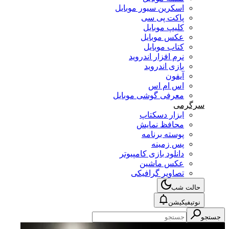
اسکرین سیور موبایل
پاکت پی سی
کلیپ موبایل
عکس موبایل
کتاب موبایل
نرم افزار اندروید
بازی اندروید
آیفون
اس ام اس
معرفی گوشی موبایل
سرگرمی
ابزار دسکتاپ
محافظ نمایش
پوسته برنامه
پس زمینه
دانلود بازی کامپیوتر
عکس ماشین
تصاویر گرافیکی
حالت شب
نوتیفیکیشن
جستجو