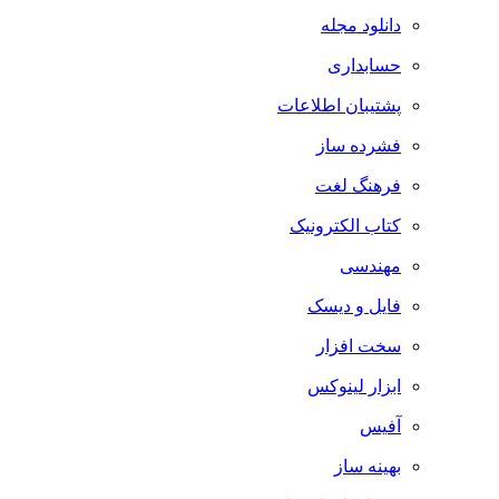
دانلود مجله
حسابداری
پشتیبان اطلاعات
فشرده ساز
فرهنگ لغت
کتاب الکترونیک
مهندسی
فایل و دیسک
سخت افزار
ابزار لینوکس
آفیس
بهینه ساز