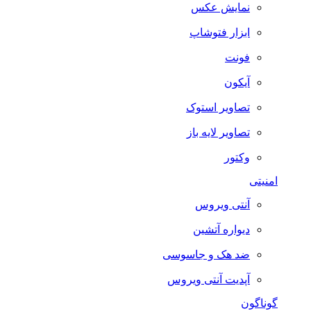
نمایش عکس
ابزار فتوشاپ
فونت
آیکون
تصاویر استوک
تصاویر لایه باز
وکتور
امنیتی
آنتی ویروس
دیواره آتشین
ضد هک و جاسوسی
آپدیت آنتی ویروس
گوناگون