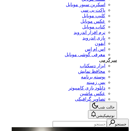
اسکرین سیور موبایل
پاکت پی سی
کلیپ موبایل
عکس موبایل
کتاب موبایل
نرم افزار اندروید
بازی اندروید
آیفون
اس ام اس
معرفی گوشی موبایل
سرگرمی
ابزار دسکتاپ
محافظ نمایش
پوسته برنامه
پس زمینه
دانلود بازی کامپیوتر
عکس ماشین
تصاویر گرافیکی
حالت شب
نوتیفیکیشن
جستجو