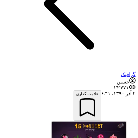
گرافیک
حسین
۱۴٬۷۷۱
۲ آذر ۱۳۹۰،‏ ۶:۴۱
علامت گذاری