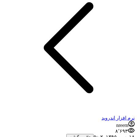
نرم افزار اندروید
nreern
۸٬۶۹۳
۱۸ بهمن ۱۳۹۵،‏ ۵:۰۲