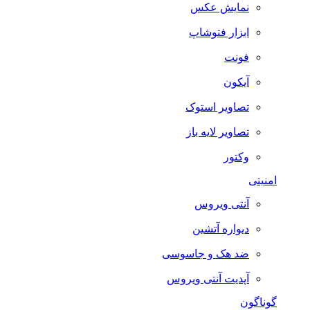
نمایش عکس
ابزار فتوشاپ
فونت
آیکون
تصاویر استوک
تصاویر لایه باز
وکتور
امنیتی
آنتی ویروس
دیواره آتشین
ضد هک و جاسوسی
آپدیت آنتی ویروس
گوناگون