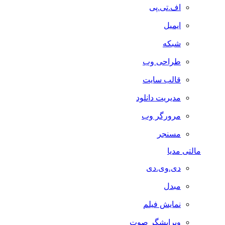
اف.تی.پی
ایمیل
شبکه
طراحی وب
قالب سایت
مدیریت دانلود
مرورگر وب
مسنجر
مالتی مدیا
دی.وی.دی
مبدل
نمایش فیلم
ویرایشگر صوت