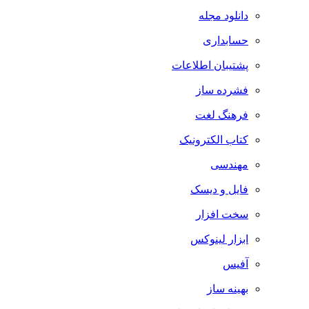
دانلود مجله
حسابداری
پشتیبان اطلاعات
فشرده ساز
فرهنگ لغت
کتاب الکترونیک
مهندسی
فایل و دیسک
سخت افزار
ابزار لینوکس
آفیس
بهینه ساز