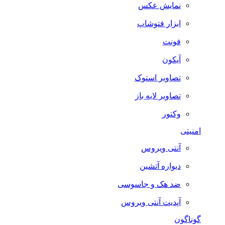
نمایش عکس
ابزار فتوشاپ
فونت
آیکون
تصاویر استوک
تصاویر لایه باز
وکتور
امنیتی
آنتی ویروس
دیواره آتشین
ضد هک و جاسوسی
آپدیت آنتی ویروس
گوناگون