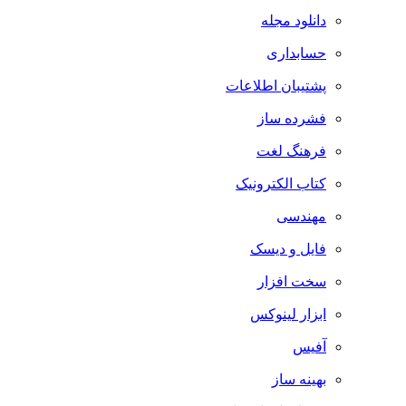
دانلود مجله
حسابداری
پشتیبان اطلاعات
فشرده ساز
فرهنگ لغت
کتاب الکترونیک
مهندسی
فایل و دیسک
سخت افزار
ابزار لینوکس
آفیس
بهینه ساز