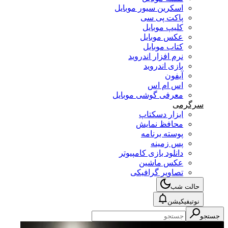
اسکرین سیور موبایل
پاکت پی سی
کلیپ موبایل
عکس موبایل
کتاب موبایل
نرم افزار اندروید
بازی اندروید
آیفون
اس ام اس
معرفی گوشی موبایل
سرگرمی
ابزار دسکتاپ
محافظ نمایش
پوسته برنامه
پس زمینه
دانلود بازی کامپیوتر
عکس ماشین
تصاویر گرافیکی
حالت شب
نوتیفیکیشن
جستجو