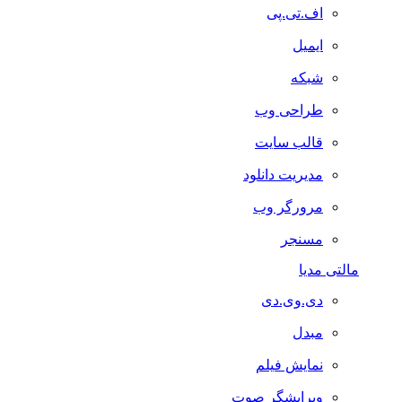
اف.تی.پی
ایمیل
شبکه
طراحی وب
قالب سایت
مدیریت دانلود
مرورگر وب
مسنجر
مالتی مدیا
دی.وی.دی
مبدل
نمایش فیلم
ویرایشگر صوت