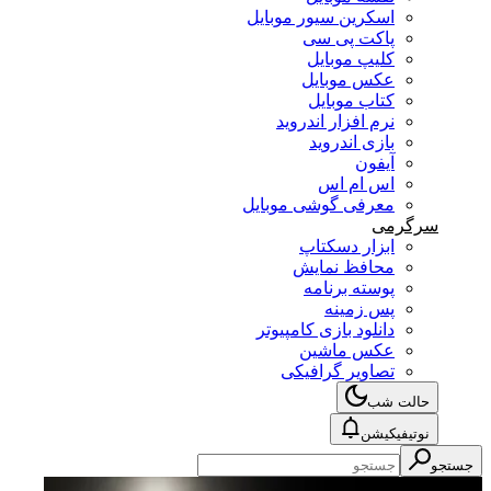
اسکرین سیور موبایل
پاکت پی سی
کلیپ موبایل
عکس موبایل
کتاب موبایل
نرم افزار اندروید
بازی اندروید
آیفون
اس ام اس
معرفی گوشی موبایل
سرگرمی
ابزار دسکتاپ
محافظ نمایش
پوسته برنامه
پس زمینه
دانلود بازی کامپیوتر
عکس ماشین
تصاویر گرافیکی
حالت شب
نوتیفیکیشن
جستجو