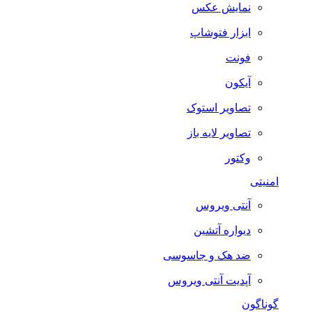
نمایش عکس
ابزار فتوشاپ
فونت
آیکون
تصاویر استوک
تصاویر لایه باز
وکتور
امنیتی
آنتی ویروس
دیواره آتشین
ضد هک و جاسوسی
آپدیت آنتی ویروس
گوناگون