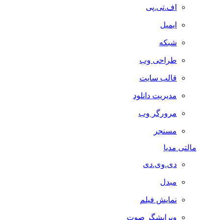
اف.تی.پی
ایمیل
شبکه
طراحی وب
قالب سایت
مدیریت دانلود
مرورگر وب
مسنجر
مالتی مدیا
دی.وی.دی
مبدل
نمایش فیلم
ویرایشگر صوت