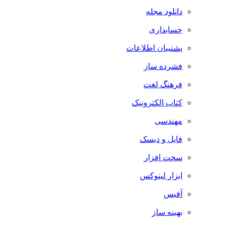
دانلود مجله
حسابداری
پشتیبان اطلاعات
فشرده ساز
فرهنگ لغت
کتاب الکترونیک
مهندسی
فایل و دیسک
سخت افزار
ابزار لینوکس
آفیس
بهینه ساز