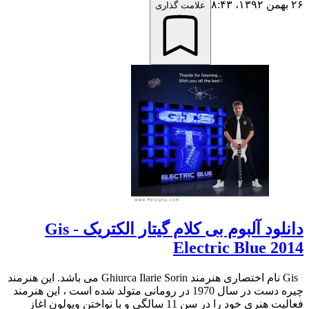
۲۶ بهمن ۱۳۹۲،‏ ۸:۴۳
علامت گذاری
دانلود آلبوم بی کلام گیتار الکتریک Gis -
Electric Blue 2014
Gis نام اختصاری هنرمند Ghiurca Ilarie Sorin می باشد. این هنرمند
چیره دست در سال 1970 در رومانی متولد شده است ، این هنرمند
فعالیت هنری خود را در سن 11 سالگی و با نواختن ویولون اغاز