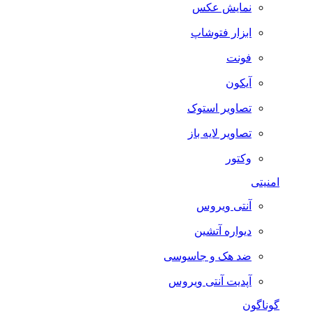
نمایش عکس
ابزار فتوشاپ
فونت
آیکون
تصاویر استوک
تصاویر لایه باز
وکتور
امنیتی
آنتی ویروس
دیواره آتشین
ضد هک و جاسوسی
آپدیت آنتی ویروس
گوناگون