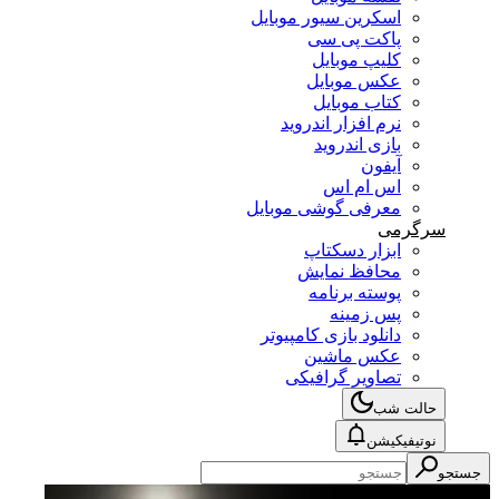
اسکرین سیور موبایل
پاکت پی سی
کلیپ موبایل
عکس موبایل
کتاب موبایل
نرم افزار اندروید
بازی اندروید
آیفون
اس ام اس
معرفی گوشی موبایل
سرگرمی
ابزار دسکتاپ
محافظ نمایش
پوسته برنامه
پس زمینه
دانلود بازی کامپیوتر
عکس ماشین
تصاویر گرافیکی
حالت شب
نوتیفیکیشن
جستجو