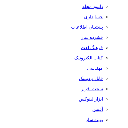
دانلود مجله
حسابداری
پشتیبان اطلاعات
فشرده ساز
فرهنگ لغت
کتاب الکترونیک
مهندسی
فایل و دیسک
سخت افزار
ابزار لینوکس
آفیس
بهینه ساز