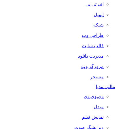
اف.تی.پی
ایمیل
شبکه
طراحی وب
قالب سایت
مدیریت دانلود
مرورگر وب
مسنجر
مالتی مدیا
دی.وی.دی
مبدل
نمایش فیلم
ویرایشگر صوت