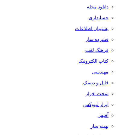
دانلود مجله
حسابداری
پشتیبان اطلاعات
فشرده ساز
فرهنگ لغت
کتاب الکترونیک
مهندسی
فایل و دیسک
سخت افزار
ابزار لینوکس
آفیس
بهینه ساز