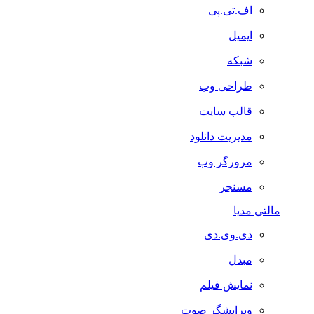
اف.تی.پی
ایمیل
شبکه
طراحی وب
قالب سایت
مدیریت دانلود
مرورگر وب
مسنجر
مالتی مدیا
دی.وی.دی
مبدل
نمایش فیلم
ویرایشگر صوت