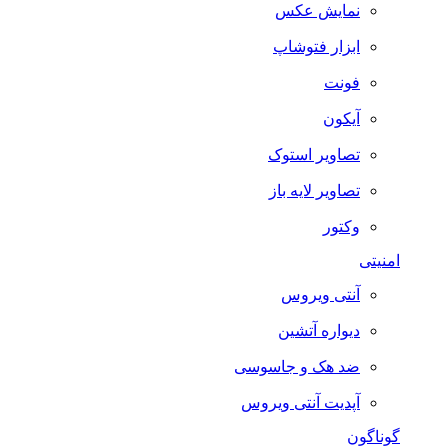
نمایش عکس
ابزار فتوشاپ
فونت
آیکون
تصاویر استوک
تصاویر لایه باز
وکتور
امنیتی
آنتی ویروس
دیواره آتشین
ضد هک و جاسوسی
آپدیت آنتی ویروس
گوناگون