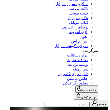
اسکرین سیور موبایل
پاکت پی سی
کلیپ موبایل
عکس موبایل
کتاب موبایل
نرم افزار اندروید
بازی اندروید
آیفون
اس ام اس
معرفی گوشی موبایل
سرگرمی
ابزار دسکتاپ
محافظ نمایش
پوسته برنامه
پس زمینه
دانلود بازی کامپیوتر
عکس ماشین
تصاویر گرافیکی
حالت شب
نوتیفیکیشن
جستجو