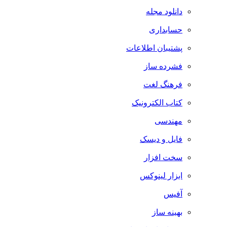
دانلود مجله
حسابداری
پشتیبان اطلاعات
فشرده ساز
فرهنگ لغت
کتاب الکترونیک
مهندسی
فایل و دیسک
سخت افزار
ابزار لینوکس
آفیس
بهینه ساز