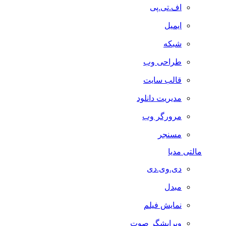
اف.تی.پی
ایمیل
شبکه
طراحی وب
قالب سایت
مدیریت دانلود
مرورگر وب
مسنجر
مالتی مدیا
دی.وی.دی
مبدل
نمایش فیلم
ویرایشگر صوت