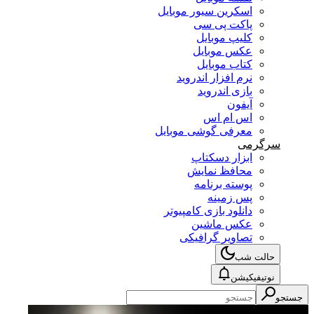
اسکرین سیور موبایل
پاکت پی سی
کلیپ موبایل
عکس موبایل
کتاب موبایل
نرم افزار اندروید
بازی اندروید
آیفون
اس ام اس
معرفی گوشی موبایل
سرگرمی
ابزار دسکتاپ
محافظ نمایش
پوسته برنامه
پس زمینه
دانلود بازی کامپیوتر
عکس ماشین
تصاویر گرافیکی
حالت شب
نوتیفیکیشن
جستجو