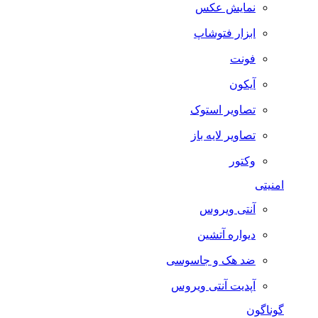
نمایش عکس
ابزار فتوشاپ
فونت
آیکون
تصاویر استوک
تصاویر لایه باز
وکتور
امنیتی
آنتی ویروس
دیواره آتشین
ضد هک و جاسوسی
آپدیت آنتی ویروس
گوناگون