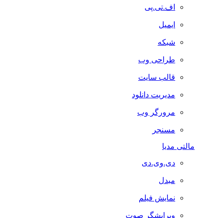
اف.تی.پی
ایمیل
شبکه
طراحی وب
قالب سایت
مدیریت دانلود
مرورگر وب
مسنجر
مالتی مدیا
دی.وی.دی
مبدل
نمایش فیلم
ویرایشگر صوت