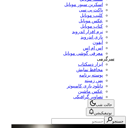
اسکرین سیور موبایل
پاکت پی سی
کلیپ موبایل
عکس موبایل
کتاب موبایل
نرم افزار اندروید
بازی اندروید
آیفون
اس ام اس
معرفی گوشی موبایل
سرگرمی
ابزار دسکتاپ
محافظ نمایش
پوسته برنامه
پس زمینه
دانلود بازی کامپیوتر
عکس ماشین
تصاویر گرافیکی
حالت شب
نوتیفیکیشن
جستجو