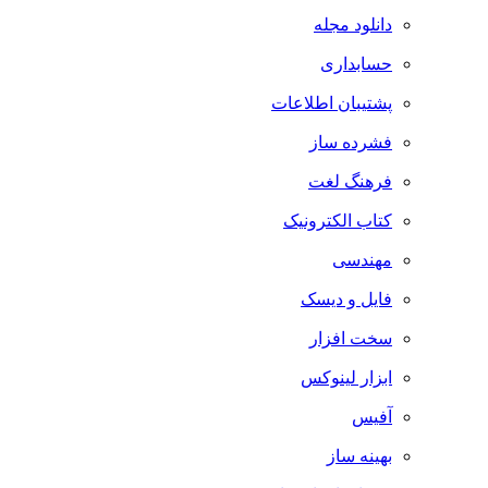
دانلود مجله
حسابداری
پشتیبان اطلاعات
فشرده ساز
فرهنگ لغت
کتاب الکترونیک
مهندسی
فایل و دیسک
سخت افزار
ابزار لینوکس
آفیس
بهینه ساز