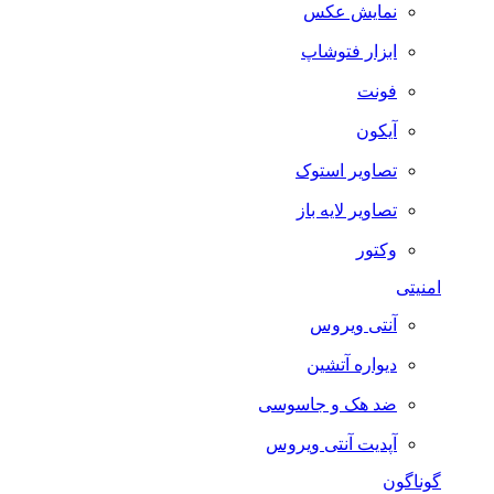
نمایش عکس
ابزار فتوشاپ
فونت
آیکون
تصاویر استوک
تصاویر لایه باز
وکتور
امنیتی
آنتی ویروس
دیواره آتشین
ضد هک و جاسوسی
آپدیت آنتی ویروس
گوناگون