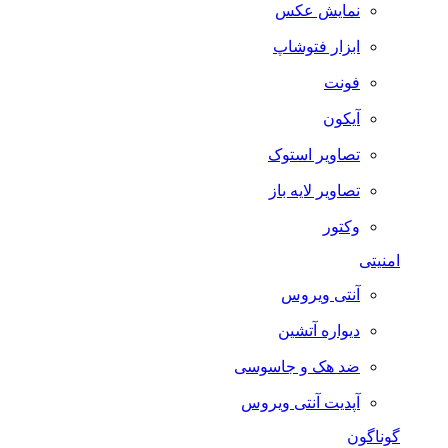
نمایش عکس
ابزار فتوشاپ
فونت
آیکون
تصاویر استوک
تصاویر لایه باز
وکتور
امنیتی
آنتی ویروس
دیواره آتشین
ضد هک و جاسوسی
آپدیت آنتی ویروس
گوناگون