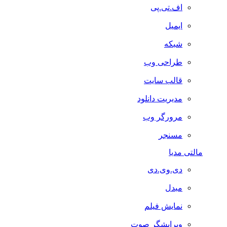
اف.تی.پی
ایمیل
شبکه
طراحی وب
قالب سایت
مدیریت دانلود
مرورگر وب
مسنجر
مالتی مدیا
دی.وی.دی
مبدل
نمایش فیلم
ویرایشگر صوت