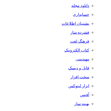
دانلود مجله
حسابداری
پشتیبان اطلاعات
فشرده ساز
فرهنگ لغت
کتاب الکترونیک
مهندسی
فایل و دیسک
سخت افزار
ابزار لینوکس
آفیس
بهینه ساز