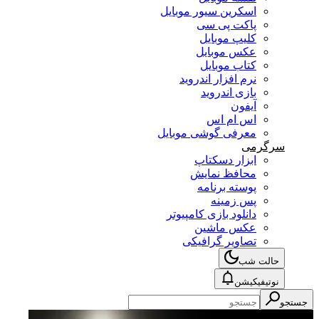
اسکرین سیور موبایل
پاکت پی سی
کلیپ موبایل
عکس موبایل
کتاب موبایل
نرم افزار اندروید
بازی اندروید
آیفون
اس ام اس
معرفی گوشی موبایل
سرگرمی
ابزار دسکتاپ
محافظ نمایش
پوسته برنامه
پس زمینه
دانلود بازی کامپیوتر
عکس ماشین
تصاویر گرافیکی
حالت شب
نوتیفیکیشن
جستجو