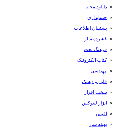
دانلود مجله
حسابداری
پشتیبان اطلاعات
فشرده ساز
فرهنگ لغت
کتاب الکترونیک
مهندسی
فایل و دیسک
سخت افزار
ابزار لینوکس
آفیس
بهینه ساز