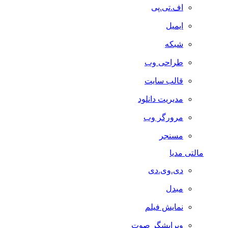
اف.تی.پی
ایمیل
شبکه
طراحی وب
قالب سایت
مدیریت دانلود
مرورگر وب
مسنجر
مالتی مدیا
دی.وی.دی
مبدل
نمایش فیلم
ویرایشگر صوت