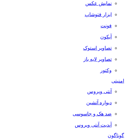
نمایش عکس
ابزار فتوشاپ
فونت
آیکون
تصاویر استوک
تصاویر لایه باز
وکتور
امنیتی
آنتی ویروس
دیواره آتشین
ضد هک و جاسوسی
آپدیت آنتی ویروس
گوناگون