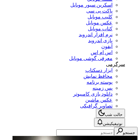
اسکرین سیور موبایل
پاکت پی سی
کلیپ موبایل
عکس موبایل
کتاب موبایل
نرم افزار اندروید
بازی اندروید
آیفون
اس ام اس
معرفی گوشی موبایل
سرگرمی
ابزار دسکتاپ
محافظ نمایش
پوسته برنامه
پس زمینه
دانلود بازی کامپیوتر
عکس ماشین
تصاویر گرافیکی
حالت شب
نوتیفیکیشن
جستجو