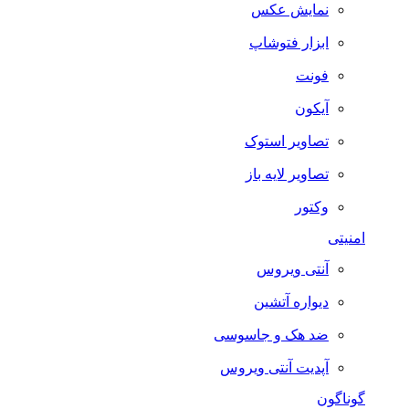
نمایش عکس
ابزار فتوشاپ
فونت
آیکون
تصاویر استوک
تصاویر لایه باز
وکتور
امنیتی
آنتی ویروس
دیواره آتشین
ضد هک و جاسوسی
آپدیت آنتی ویروس
گوناگون