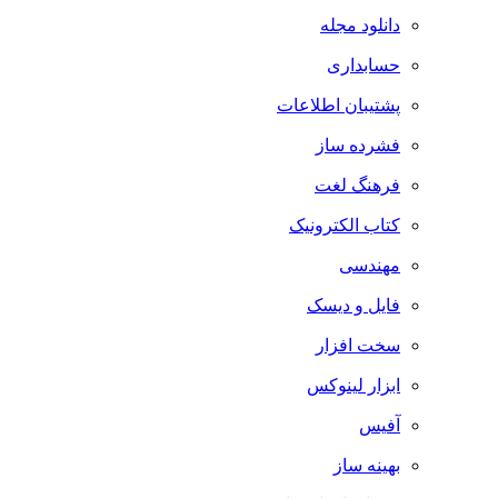
دانلود مجله
حسابداری
پشتیبان اطلاعات
فشرده ساز
فرهنگ لغت
کتاب الکترونیک
مهندسی
فایل و دیسک
سخت افزار
ابزار لینوکس
آفیس
بهینه ساز