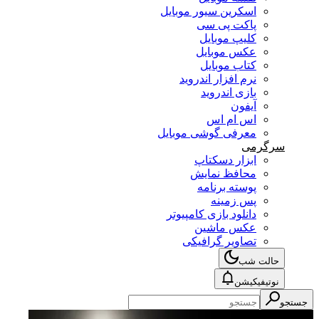
اسکرین سیور موبایل
پاکت پی سی
کلیپ موبایل
عکس موبایل
کتاب موبایل
نرم افزار اندروید
بازی اندروید
آیفون
اس ام اس
معرفی گوشی موبایل
سرگرمی
ابزار دسکتاپ
محافظ نمایش
پوسته برنامه
پس زمینه
دانلود بازی کامپیوتر
عکس ماشین
تصاویر گرافیکی
حالت شب
نوتیفیکیشن
جستجو