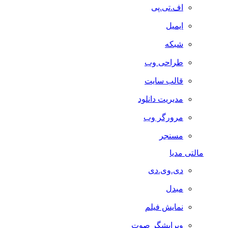
اف.تی.پی
ایمیل
شبکه
طراحی وب
قالب سایت
مدیریت دانلود
مرورگر وب
مسنجر
مالتی مدیا
دی.وی.دی
مبدل
نمایش فیلم
ویرایشگر صوت