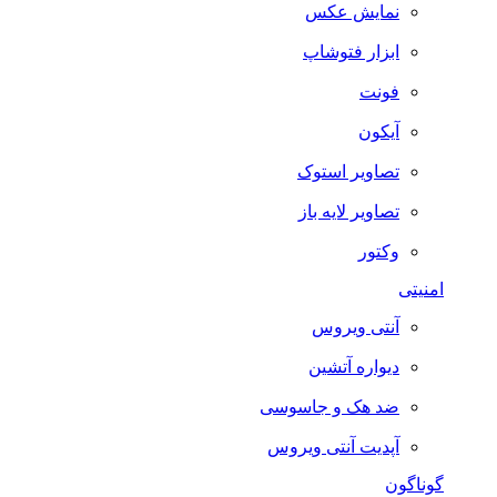
نمایش عکس
ابزار فتوشاپ
فونت
آیکون
تصاویر استوک
تصاویر لایه باز
وکتور
امنیتی
آنتی ویروس
دیواره آتشین
ضد هک و جاسوسی
آپدیت آنتی ویروس
گوناگون