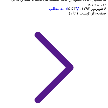
دوران ببریم ...
۶ شهریور ۱۳۹۲،‏ ۵:۵۳
ادامه مطلب
صفحه
۱
از
۱
(پست ۱ تا ۱)