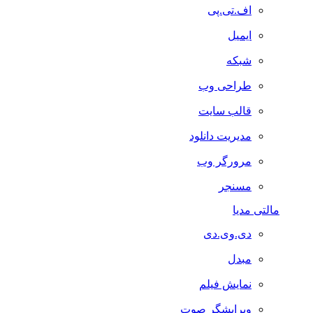
اف.تی.پی
ایمیل
شبکه
طراحی وب
قالب سایت
مدیریت دانلود
مرورگر وب
مسنجر
مالتی مدیا
دی.وی.دی
مبدل
نمایش فیلم
ویرایشگر صوت