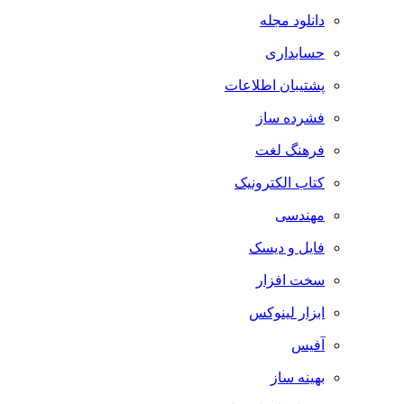
دانلود مجله
حسابداری
پشتیبان اطلاعات
فشرده ساز
فرهنگ لغت
کتاب الکترونیک
مهندسی
فایل و دیسک
سخت افزار
ابزار لینوکس
آفیس
بهینه ساز