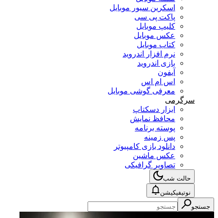
اسکرین سیور موبایل
پاکت پی سی
کلیپ موبایل
عکس موبایل
کتاب موبایل
نرم افزار اندروید
بازی اندروید
آیفون
اس ام اس
معرفی گوشی موبایل
سرگرمی
ابزار دسکتاپ
محافظ نمایش
پوسته برنامه
پس زمینه
دانلود بازی کامپیوتر
عکس ماشین
تصاویر گرافیکی
حالت شب
نوتیفیکیشن
جستجو