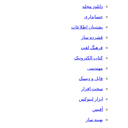
دانلود مجله
حسابداری
پشتیبان اطلاعات
فشرده ساز
فرهنگ لغت
کتاب الکترونیک
مهندسی
فایل و دیسک
سخت افزار
ابزار لینوکس
آفیس
بهینه ساز