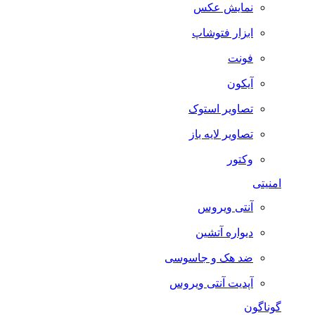
نمایش عکس
ابزار فتوشاپ
فونت
آیکون
تصاویر استوک
تصاویر لایه باز
وکتور
امنیتی
آنتی ویروس
دیواره آتشین
ضد هک و جاسوسی
آپدیت آنتی ویروس
گوناگون