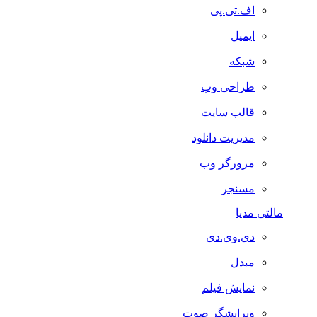
اف.تی.پی
ایمیل
شبکه
طراحی وب
قالب سایت
مدیریت دانلود
مرورگر وب
مسنجر
مالتی مدیا
دی.وی.دی
مبدل
نمایش فیلم
ویرایشگر صوت