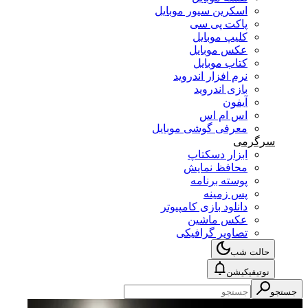
اسکرین سیور موبایل
پاکت پی سی
کلیپ موبایل
عکس موبایل
کتاب موبایل
نرم افزار اندروید
بازی اندروید
آیفون
اس ام اس
معرفی گوشی موبایل
سرگرمی
ابزار دسکتاپ
محافظ نمایش
پوسته برنامه
پس زمینه
دانلود بازی کامپیوتر
عکس ماشین
تصاویر گرافیکی
حالت شب
نوتیفیکیشن
جستجو