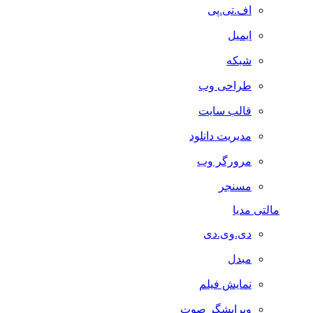
اف.تی.پی
ایمیل
شبکه
طراحی وب
قالب سایت
مدیریت دانلود
مرورگر وب
مسنجر
مالتی مدیا
دی.وی.دی
مبدل
نمایش فیلم
ویرایشگر صوت