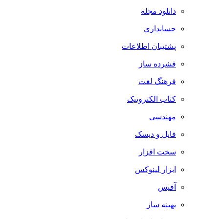
دانلود مجله
حسابداری
پشتیبان اطلاعات
فشرده ساز
فرهنگ لغت
کتاب الکترونیک
مهندسی
فایل و دیسک
سخت افزار
ابزار لینوکس
آفیس
بهینه ساز