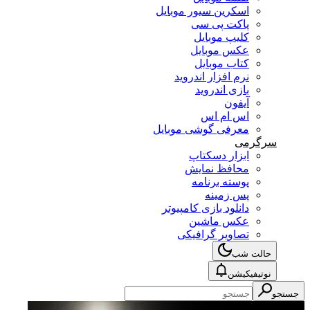
اسکرین سیور موبایل
پاکت پی سی
کلیپ موبایل
عکس موبایل
کتاب موبایل
نرم افزار اندروید
بازی اندروید
آیفون
اس ام اس
معرفی گوشی موبایل
سرگرمی
ابزار دسکتاپ
محافظ نمایش
پوسته برنامه
پس زمینه
دانلود بازی کامپیوتر
عکس ماشین
تصاویر گرافیکی
حالت شب
نوتیفیکیشن
جستجو