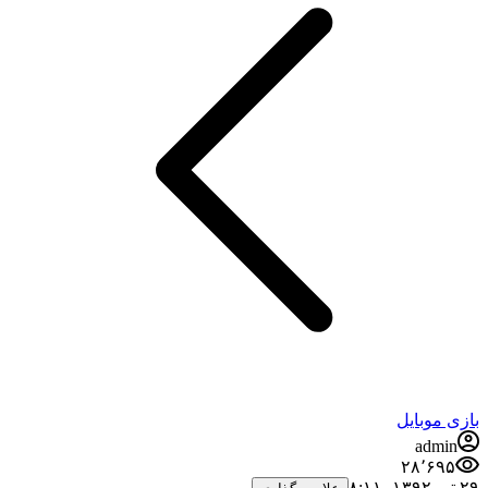
بازی موبایل
admin
۲۸٬۶۹۵
۲۹ تیر ۱۳۹۲،‏ ۸:۱۱