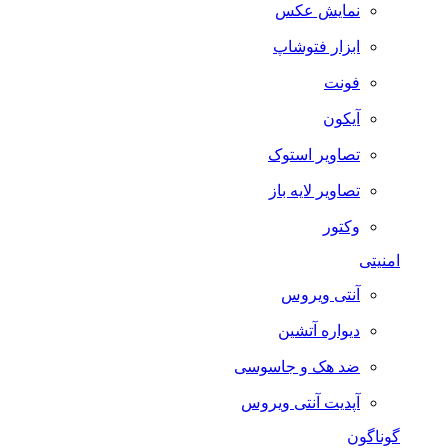
نمایش عکس
ابزار فتوشاپ
فونت
آیکون
تصاویر استوک
تصاویر لایه باز
وکتور
امنیتی
آنتی ویروس
دیواره آتشین
ضد هک و جاسوسی
آپدیت آنتی ویروس
گوناگون