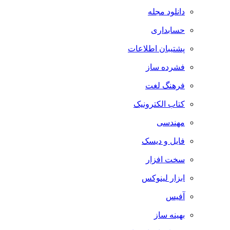
دانلود مجله
حسابداری
پشتیبان اطلاعات
فشرده ساز
فرهنگ لغت
کتاب الکترونیک
مهندسی
فایل و دیسک
سخت افزار
ابزار لینوکس
آفیس
بهینه ساز