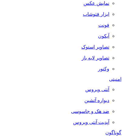
نمایش عکس
ابزار فتوشاپ
فونت
آیکون
تصاویر استوک
تصاویر لایه باز
وکتور
امنیتی
آنتی ویروس
دیواره آتشین
ضد هک و جاسوسی
آپدیت آنتی ویروس
گوناگون