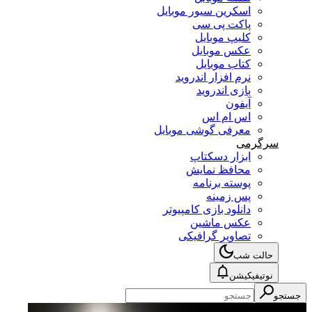
اسکرین سیور موبایل
پاکت پی سی
کلیپ موبایل
عکس موبایل
کتاب موبایل
نرم افزار اندروید
بازی اندروید
آیفون
اس ام اس
معرفی گوشی موبایل
سرگرمی
ابزار دسکتاپ
محافظ نمایش
پوسته برنامه
پس زمینه
دانلود بازی کامپیوتر
عکس ماشین
تصاویر گرافیکی
حالت شب
نوتیفیکیشن
جستجو