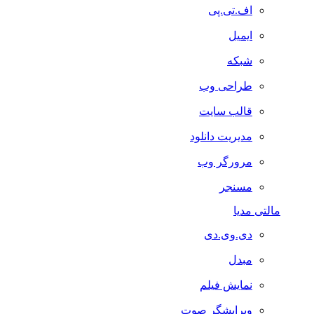
اف.تی.پی
ایمیل
شبکه
طراحی وب
قالب سایت
مدیریت دانلود
مرورگر وب
مسنجر
مالتی مدیا
دی.وی.دی
مبدل
نمایش فیلم
ویرایشگر صوت