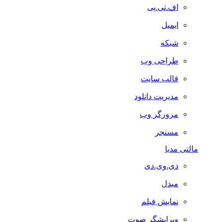
اف.تی.پی
ایمیل
شبکه
طراحی وب
قالب سایت
مدیریت دانلود
مرورگر وب
مسنجر
مالتی مدیا
دی.وی.دی
مبدل
نمایش فیلم
ویرایشگر صوت