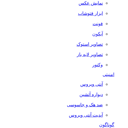
نمایش عکس
ابزار فتوشاپ
فونت
آیکون
تصاویر استوک
تصاویر لایه باز
وکتور
امنیتی
آنتی ویروس
دیواره آتشین
ضد هک و جاسوسی
آپدیت آنتی ویروس
گوناگون