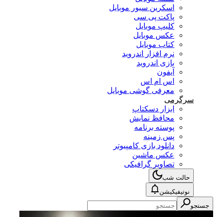
اسکرین سیور موبایل
پاکت پی سی
کلیپ موبایل
عکس موبایل
کتاب موبایل
نرم افزار اندروید
بازی اندروید
آیفون
اس ام اس
معرفی گوشی موبایل
سرگرمی
ابزار دسکتاپ
محافظ نمایش
پوسته برنامه
پس زمینه
دانلود بازی کامپیوتر
عکس ماشین
تصاویر گرافیکی
حالت شب
نوتیفیکیشن
جستجو