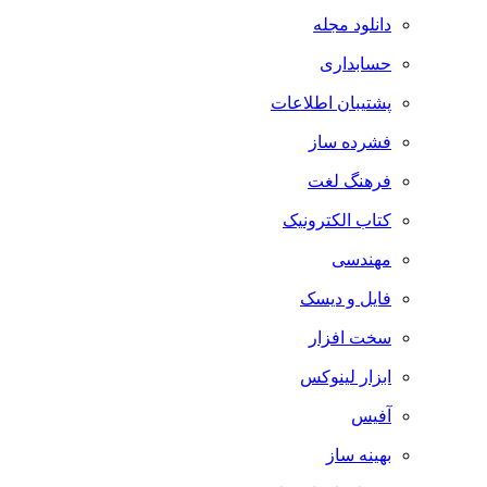
دانلود مجله
حسابداری
پشتیبان اطلاعات
فشرده ساز
فرهنگ لغت
کتاب الکترونیک
مهندسی
فایل و دیسک
سخت افزار
ابزار لینوکس
آفیس
بهینه ساز