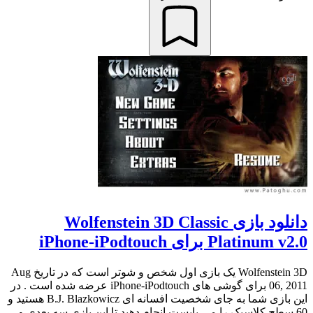
دانلود بازی Wolfenstein 3D Classic
Platinum v2.0 برای iPhone-iPodtouch
Wolfenstein 3D یک بازی اول شخص و شوتر است که در تاریخ Aug
06, 2011 برای گوشی های iPhone-iPodtouch عرضه شده است . در
این بازی شما به جای شخصیت افسانه ای B.J. Blazkowicz هستید و
60 سطح کلاسیک را می بایست انجام دهید تا این بازی سه بعدی و