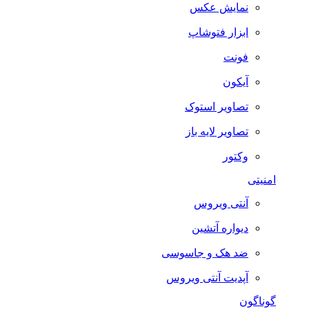
نمایش عکس
ابزار فتوشاپ
فونت
آیکون
تصاویر استوک
تصاویر لایه باز
وکتور
امنیتی
آنتی ویروس
دیواره آتشین
ضد هک و جاسوسی
آپدیت آنتی ویروس
گوناگون