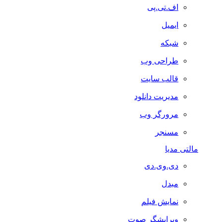
اف.تی.پی
ایمیل
شبکه
طراحی وب
قالب سایت
مدیریت دانلود
مرورگر وب
مسنجر
مالتی مدیا
دی.وی.دی
مبدل
نمایش فیلم
ویرایشگر صوت