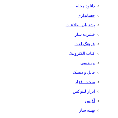
دانلود مجله
حسابداری
پشتیبان اطلاعات
فشرده ساز
فرهنگ لغت
کتاب الکترونیک
مهندسی
فایل و دیسک
سخت افزار
ابزار لینوکس
آفیس
بهینه ساز