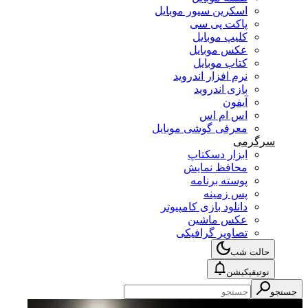
اسکرین سیور موبایل
پاکت پی سی
کلیپ موبایل
عکس موبایل
کتاب موبایل
نرم افزار اندروید
بازی اندروید
آیفون
اس ام اس
معرفی گوشی موبایل
سرگرمی
ابزار دسکتاپ
محافظ نمایش
پوسته برنامه
پس زمینه
دانلود بازی کامپیوتر
عکس ماشین
تصاویر گرافیکی
حالت شب
نوتیفیکیشن
جستجو