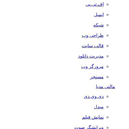
اف.تی.پی
ایمیل
شبکه
طراحی وب
قالب سایت
مدیریت دانلود
مرورگر وب
مسنجر
مالتی مدیا
دی.وی.دی
مبدل
نمایش فیلم
ویرایشگر صوت