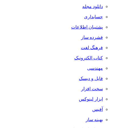
دانلود مجله
حسابداری
پشتیبان اطلاعات
فشرده ساز
فرهنگ لغت
کتاب الکترونیک
مهندسی
فایل و دیسک
سخت افزار
ابزار لینوکس
آفیس
بهینه ساز