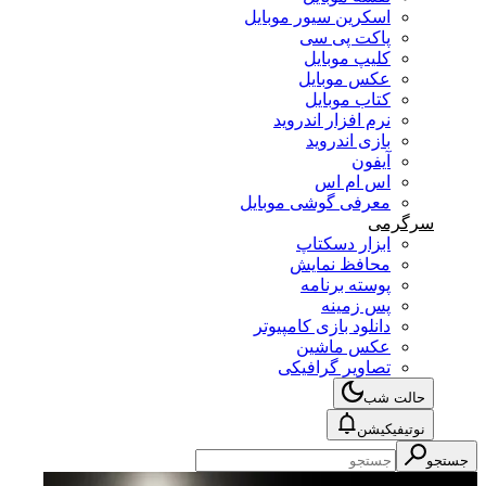
اسکرین سیور موبایل
پاکت پی سی
کلیپ موبایل
عکس موبایل
کتاب موبایل
نرم افزار اندروید
بازی اندروید
آیفون
اس ام اس
معرفی گوشی موبایل
سرگرمی
ابزار دسکتاپ
محافظ نمایش
پوسته برنامه
پس زمینه
دانلود بازی کامپیوتر
عکس ماشین
تصاویر گرافیکی
حالت شب
نوتیفیکیشن
جستجو