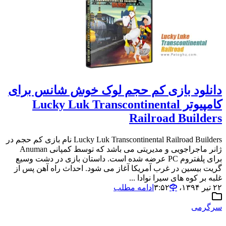
دانلود بازی کم حجم لوک خوش شانس برای
کامپیوتر Lucky Luk Transcontinental
Railroad Builders
Lucky Luk Transcontinental Railroad Builders نام بازی کم حجم در
ژانر ماجراجویی و مدیریتی می باشد که توسط کمپانی Anuman
برای پلفتروم PC عرضه شده است. داستان بازی در دشت وسیع
گریت بیسین در غرب آمریکا آغاز می شود. احداث راه آهن پس از
غلبه بر کوه های سیرا نوادا ...
۲۲ تیر ۱۳۹۴،‏ ۳:۵۲
ادامه مطلب
سرگرمی