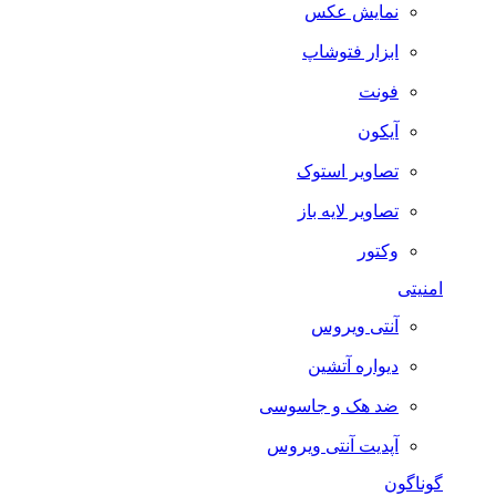
نمایش عکس
ابزار فتوشاپ
فونت
آیکون
تصاویر استوک
تصاویر لایه باز
وکتور
امنیتی
آنتی ویروس
دیواره آتشین
ضد هک و جاسوسی
آپدیت آنتی ویروس
گوناگون