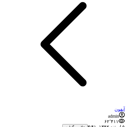
آیفون
admin
۶۲٬۴۱۱
۵ اسفند ۱۳۹۲،‏ ۳:۴۱