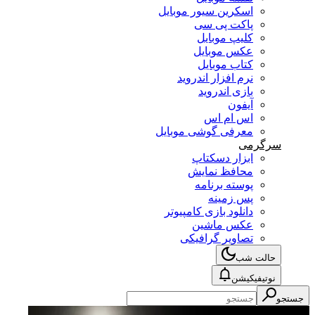
اسکرین سیور موبایل
پاکت پی سی
کلیپ موبایل
عکس موبایل
کتاب موبایل
نرم افزار اندروید
بازی اندروید
آیفون
اس ام اس
معرفی گوشی موبایل
سرگرمی
ابزار دسکتاپ
محافظ نمایش
پوسته برنامه
پس زمینه
دانلود بازی کامپیوتر
عکس ماشین
تصاویر گرافیکی
حالت شب
نوتیفیکیشن
جستجو