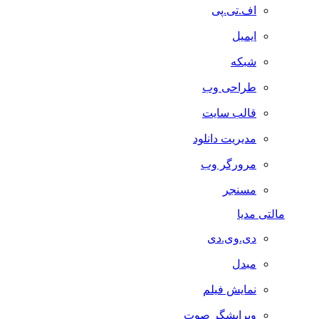
اف.تی.پی
ایمیل
شبکه
طراحی وب
قالب سایت
مدیریت دانلود
مرورگر وب
مسنجر
مالتی مدیا
دی.وی.دی
مبدل
نمایش فیلم
ویرایشگر صوت