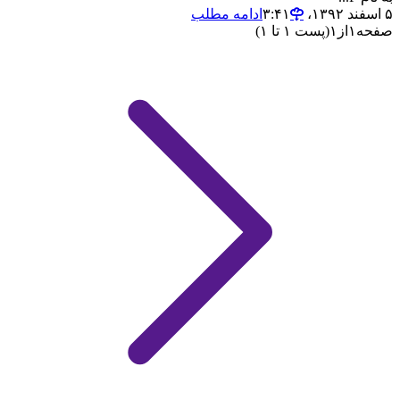
۵ اسفند ۱۳۹۲،‏ ۳:۴۱
ادامه مطلب
صفحه
۱
از
۱
(پست ۱ تا ۱)