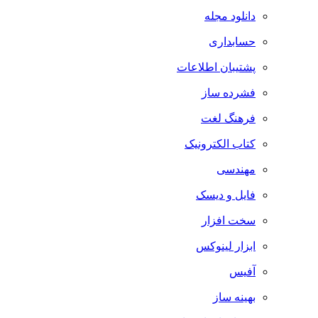
دانلود مجله
حسابداری
پشتیبان اطلاعات
فشرده ساز
فرهنگ لغت
کتاب الکترونیک
مهندسی
فایل و دیسک
سخت افزار
ابزار لینوکس
آفیس
بهینه ساز