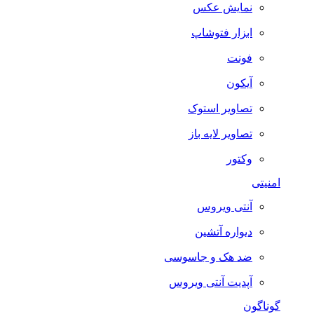
نمایش عکس
ابزار فتوشاپ
فونت
آیکون
تصاویر استوک
تصاویر لایه باز
وکتور
امنیتی
آنتی ویروس
دیواره آتشین
ضد هک و جاسوسی
آپدیت آنتی ویروس
گوناگون