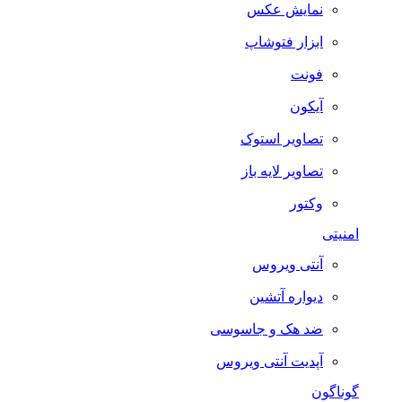
نمایش عکس
ابزار فتوشاپ
فونت
آیکون
تصاویر استوک
تصاویر لایه باز
وکتور
امنیتی
آنتی ویروس
دیواره آتشین
ضد هک و جاسوسی
آپدیت آنتی ویروس
گوناگون