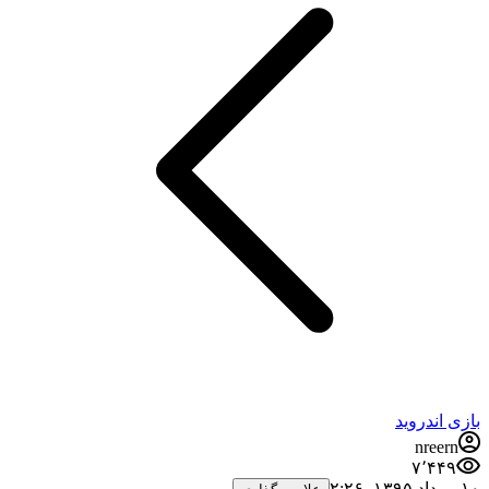
بازی اندروید
nreern
۷٬۴۴۹
۱۰ مرداد ۱۳۹۵،‏ ۲:۲۶