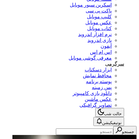
اسکرین سیور موبایل
پاکت پی سی
کلیپ موبایل
عکس موبایل
کتاب موبایل
نرم افزار اندروید
بازی اندروید
آیفون
اس ام اس
معرفی گوشی موبایل
سرگرمی
ابزار دسکتاپ
محافظ نمایش
پوسته برنامه
پس زمینه
دانلود بازی کامپیوتر
عکس ماشین
تصاویر گرافیکی
حالت شب
نوتیفیکیشن
جستجو