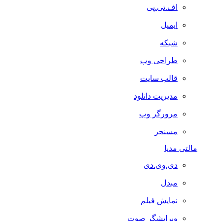
اف.تی.پی
ایمیل
شبکه
طراحی وب
قالب سایت
مدیریت دانلود
مرورگر وب
مسنجر
مالتی مدیا
دی.وی.دی
مبدل
نمایش فیلم
ویرایشگر صوت