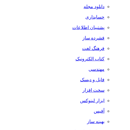
دانلود مجله
حسابداری
پشتیبان اطلاعات
فشرده ساز
فرهنگ لغت
کتاب الکترونیک
مهندسی
فایل و دیسک
سخت افزار
ابزار لینوکس
آفیس
بهینه ساز