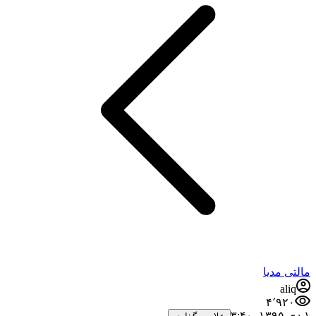
مالتی مدیا
aliq
۴٬۹۲۰
۱ دی ۱۳۹۵،‏ ۳:۴۰