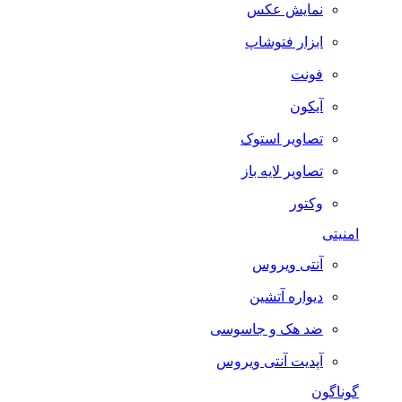
نمایش عکس
ابزار فتوشاپ
فونت
آیکون
تصاویر استوک
تصاویر لایه باز
وکتور
امنیتی
آنتی ویروس
دیواره آتشین
ضد هک و جاسوسی
آپدیت آنتی ویروس
گوناگون