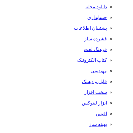
دانلود مجله
حسابداری
پشتیبان اطلاعات
فشرده ساز
فرهنگ لغت
کتاب الکترونیک
مهندسی
فایل و دیسک
سخت افزار
ابزار لینوکس
آفیس
بهینه ساز