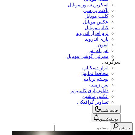
اسکرین سیور موبایل
پاکت پی سی
کلیپ موبایل
عکس موبایل
کتاب موبایل
نرم افزار اندروید
بازی اندروید
آیفون
اس ام اس
معرفی گوشی موبایل
سرگرمی
ابزار دسکتاپ
محافظ نمایش
پوسته برنامه
پس زمینه
دانلود بازی کامپیوتر
عکس ماشین
تصاویر گرافیکی
حالت شب
نوتیفیکیشن
جستجو