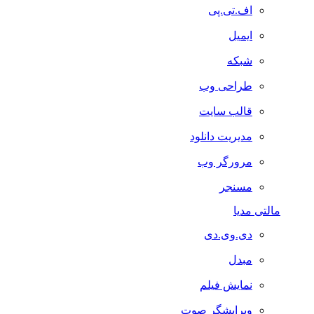
اف.تی.پی
ایمیل
شبکه
طراحی وب
قالب سایت
مدیریت دانلود
مرورگر وب
مسنجر
مالتی مدیا
دی.وی.دی
مبدل
نمایش فیلم
ویرایشگر صوت