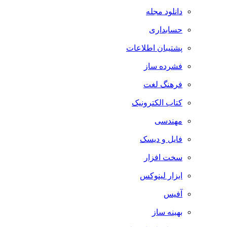
دانلود مجله
حسابداری
پشتیبان اطلاعات
فشرده ساز
فرهنگ لغت
کتاب الکترونیک
مهندسی
فایل و دیسک
سخت افزار
ابزار لینوکس
آفیس
بهینه ساز