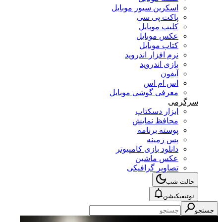
اسکرین سیور موبایل
پاکت پی سی
کلیپ موبایل
عکس موبایل
کتاب موبایل
نرم افزار اندروید
بازی اندروید
آیفون
اس ام اس
معرفی گوشی موبایل
سرگرمی
ابزار دسکتاپ
محافظ نمایش
پوسته برنامه
پس زمینه
دانلود بازی کامپیوتر
عکس ماشین
تصاویر گرافیکی
حالت شب
نوتیفیکیشن
جستجو