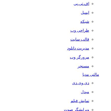
اف.تی.پی
ایمیل
شبکه
طراحی وب
قالب سایت
مدیریت دانلود
مرورگر وب
مسنجر
مالتی مدیا
دی.وی.دی
مبدل
نمایش فیلم
ویرایشگر صوت