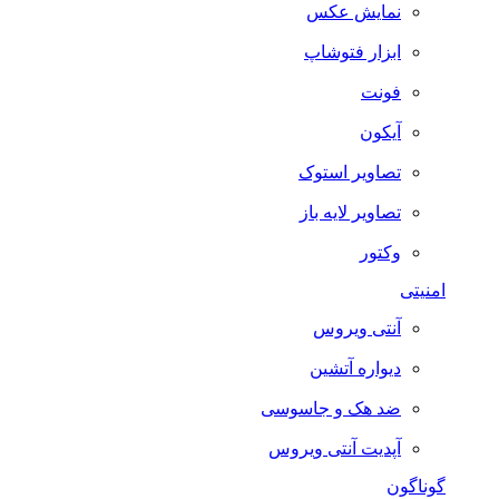
نمایش عکس
ابزار فتوشاپ
فونت
آیکون
تصاویر استوک
تصاویر لایه باز
وکتور
امنیتی
آنتی ویروس
دیواره آتشین
ضد هک و جاسوسی
آپدیت آنتی ویروس
گوناگون