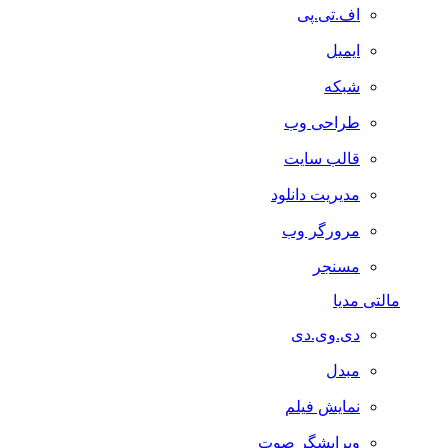
اف.تی.پی
ایمیل
شبکه
طراحی وب
قالب سایت
مدیریت دانلود
مرورگر وب
مسنجر
مالتی مدیا
دی.وی.دی
مبدل
نمایش فیلم
ویرایشگر صوت