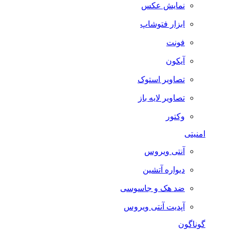
نمایش عکس
ابزار فتوشاپ
فونت
آیکون
تصاویر استوک
تصاویر لایه باز
وکتور
امنیتی
آنتی ویروس
دیواره آتشین
ضد هک و جاسوسی
آپدیت آنتی ویروس
گوناگون