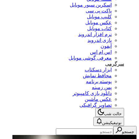
اسکرین سیور موبایل
پاکت پی سی
کلیپ موبایل
عکس موبایل
کتاب موبایل
نرم افزار اندروید
بازی اندروید
آیفون
اس ام اس
معرفی گوشی موبایل
سرگرمی
ابزار دسکتاپ
محافظ نمایش
پوسته برنامه
پس زمینه
دانلود بازی کامپیوتر
عکس ماشین
تصاویر گرافیکی
حالت شب
نوتیفیکیشن
جستجو