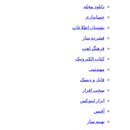
دانلود مجله
حسابداری
پشتیبان اطلاعات
فشرده ساز
فرهنگ لغت
کتاب الکترونیک
مهندسی
فایل و دیسک
سخت افزار
ابزار لینوکس
آفیس
بهینه ساز