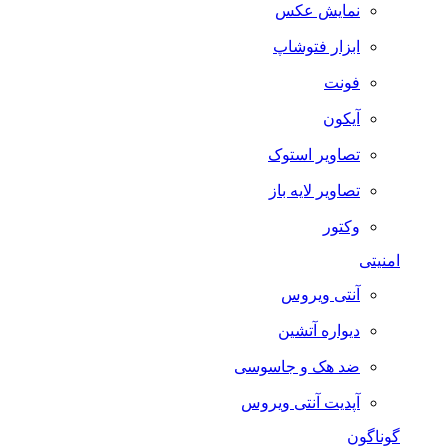
نمایش عکس
ابزار فتوشاپ
فونت
آیکون
تصاویر استوک
تصاویر لایه باز
وکتور
امنیتی
آنتی ویروس
دیواره آتشین
ضد هک و جاسوسی
آپدیت آنتی ویروس
گوناگون