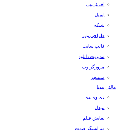
اف.تی.پی
ایمیل
شبکه
طراحی وب
قالب سایت
مدیریت دانلود
مرورگر وب
مسنجر
مالتی مدیا
دی.وی.دی
مبدل
نمایش فیلم
ویرایشگر صوت