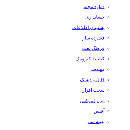
دانلود مجله
حسابداری
پشتیبان اطلاعات
فشرده ساز
فرهنگ لغت
کتاب الکترونیک
مهندسی
فایل و دیسک
سخت افزار
ابزار لینوکس
آفیس
بهینه ساز