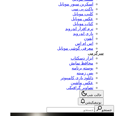
اسکرین سیور موبایل
پاکت پی سی
کلیپ موبایل
عکس موبایل
کتاب موبایل
نرم افزار اندروید
بازی اندروید
آیفون
اس ام اس
معرفی گوشی موبایل
سرگرمی
ابزار دسکتاپ
محافظ نمایش
پوسته برنامه
پس زمینه
دانلود بازی کامپیوتر
عکس ماشین
تصاویر گرافیکی
حالت شب
نوتیفیکیشن
جستجو