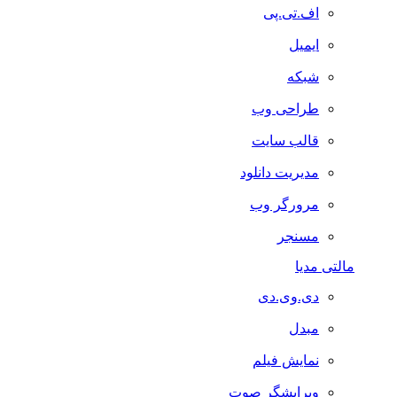
اف.تی.پی
ایمیل
شبکه
طراحی وب
قالب سایت
مدیریت دانلود
مرورگر وب
مسنجر
مالتی مدیا
دی.وی.دی
مبدل
نمایش فیلم
ویرایشگر صوت