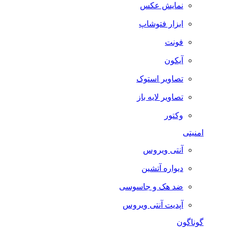
نمایش عکس
ابزار فتوشاپ
فونت
آیکون
تصاویر استوک
تصاویر لایه باز
وکتور
امنیتی
آنتی ویروس
دیواره آتشین
ضد هک و جاسوسی
آپدیت آنتی ویروس
گوناگون