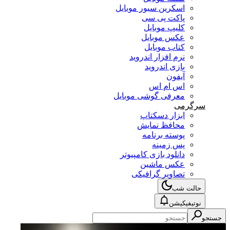
اسکرین سیور موبایل
پاکت پی سی
کلیپ موبایل
عکس موبایل
کتاب موبایل
نرم افزار اندروید
بازی اندروید
آیفون
اس ام اس
معرفی گوشی موبایل
سرگرمی
ابزار دسکتاپ
محافظ نمایش
پوسته برنامه
پس زمینه
دانلود بازی کامپیوتر
عکس ماشین
تصاویر گرافیکی
حالت شب
نوتیفیکیشن
جستجو