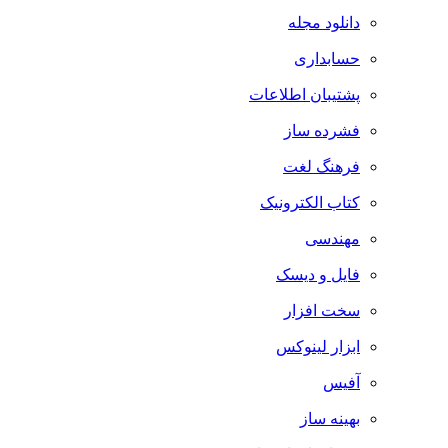
دانلود مجله
حسابداری
پشتیبان اطلاعات
فشرده ساز
فرهنگ لغت
کتاب الکترونیک
مهندسی
فایل و دیسک
سخت افزار
ابزار لینوکس
آفیس
بهینه ساز