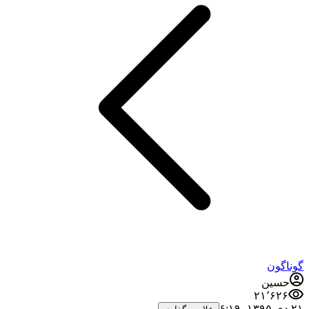
گوناگون
حسین
۲۱٬۶۲۶
۲۱ دی ۱۳۹۵،‏ ۶:۱۹