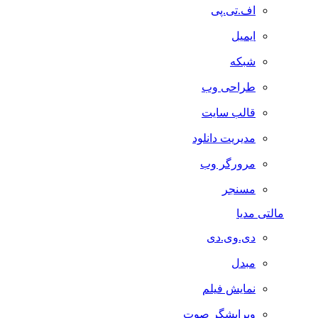
اف.تی.پی
ایمیل
شبکه
طراحی وب
قالب سایت
مدیریت دانلود
مرورگر وب
مسنجر
مالتی مدیا
دی.وی.دی
مبدل
نمایش فیلم
ویرایشگر صوت