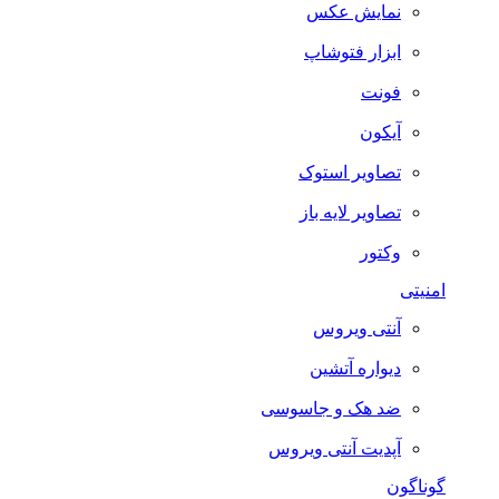
نمایش عکس
ابزار فتوشاپ
فونت
آیکون
تصاویر استوک
تصاویر لایه باز
وکتور
امنیتی
آنتی ویروس
دیواره آتشین
ضد هک و جاسوسی
آپدیت آنتی ویروس
گوناگون