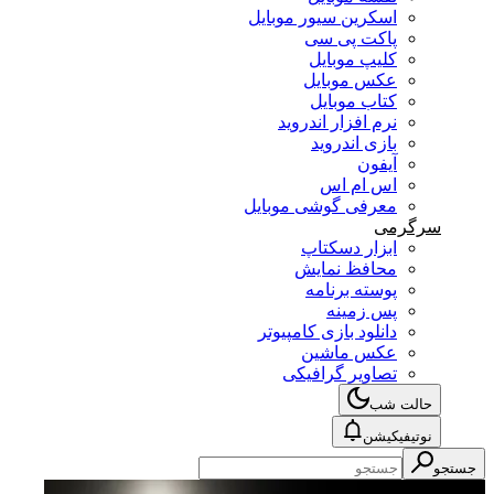
اسکرین سیور موبایل
پاکت پی سی
کلیپ موبایل
عکس موبایل
کتاب موبایل
نرم افزار اندروید
بازی اندروید
آیفون
اس ام اس
معرفی گوشی موبایل
سرگرمی
ابزار دسکتاپ
محافظ نمایش
پوسته برنامه
پس زمینه
دانلود بازی کامپیوتر
عکس ماشین
تصاویر گرافیکی
حالت شب
نوتیفیکیشن
جستجو