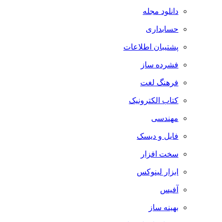
دانلود مجله
حسابداری
پشتیبان اطلاعات
فشرده ساز
فرهنگ لغت
کتاب الکترونیک
مهندسی
فایل و دیسک
سخت افزار
ابزار لینوکس
آفیس
بهینه ساز