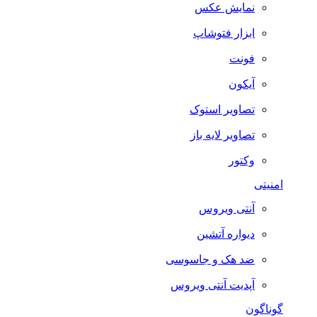
نمایش عکس
ابزار فتوشاپ
فونت
آیکون
تصاویر استوک
تصاویر لایه باز
وکتور
امنیتی
آنتی ویروس
دیواره آتشین
ضد هک و جاسوسی
آپدیت آنتی ویروس
گوناگون