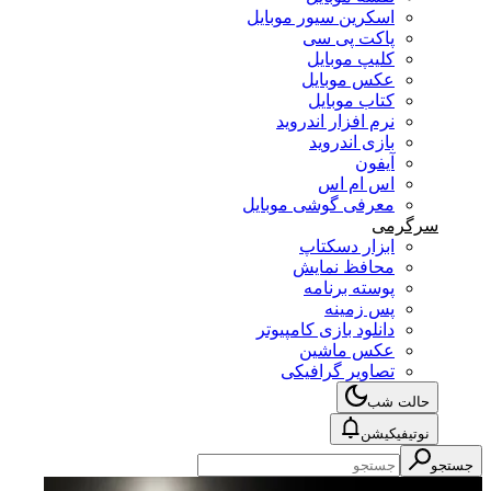
اسکرین سیور موبایل
پاکت پی سی
کلیپ موبایل
عکس موبایل
کتاب موبایل
نرم افزار اندروید
بازی اندروید
آیفون
اس ام اس
معرفی گوشی موبایل
سرگرمی
ابزار دسکتاپ
محافظ نمایش
پوسته برنامه
پس زمینه
دانلود بازی کامپیوتر
عکس ماشین
تصاویر گرافیکی
حالت شب
نوتیفیکیشن
جستجو