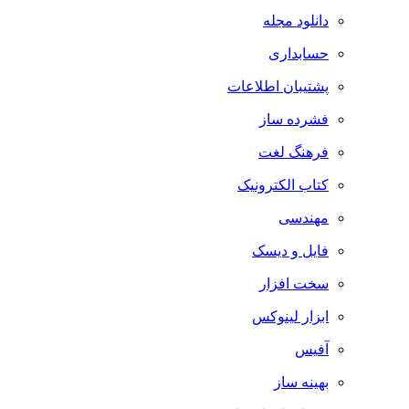
دانلود مجله
حسابداری
پشتیبان اطلاعات
فشرده ساز
فرهنگ لغت
کتاب الکترونیک
مهندسی
فایل و دیسک
سخت افزار
ابزار لینوکس
آفیس
بهینه ساز