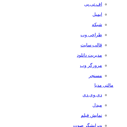
اف.تی.پی
ایمیل
شبکه
طراحی وب
قالب سایت
مدیریت دانلود
مرورگر وب
مسنجر
مالتی مدیا
دی.وی.دی
مبدل
نمایش فیلم
ویرایشگر صوت