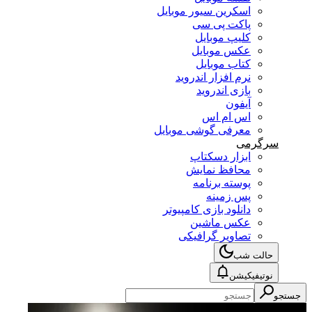
اسکرین سیور موبایل
پاکت پی سی
کلیپ موبایل
عکس موبایل
کتاب موبایل
نرم افزار اندروید
بازی اندروید
آیفون
اس ام اس
معرفی گوشی موبایل
سرگرمی
ابزار دسکتاپ
محافظ نمایش
پوسته برنامه
پس زمینه
دانلود بازی کامپیوتر
عکس ماشین
تصاویر گرافیکی
حالت شب
نوتیفیکیشن
جستجو