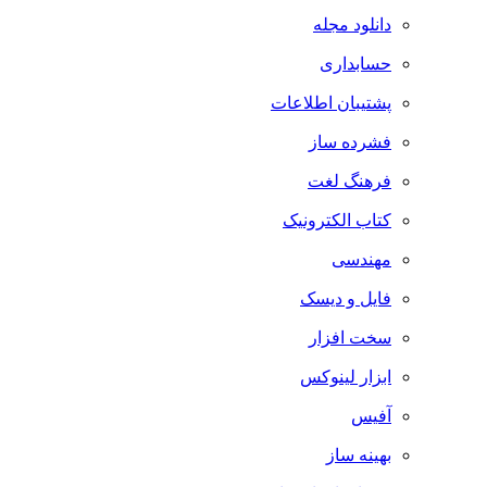
دانلود مجله
حسابداری
پشتیبان اطلاعات
فشرده ساز
فرهنگ لغت
کتاب الکترونیک
مهندسی
فایل و دیسک
سخت افزار
ابزار لینوکس
آفیس
بهینه ساز