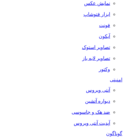
نمایش عکس
ابزار فتوشاپ
فونت
آیکون
تصاویر استوک
تصاویر لایه باز
وکتور
امنیتی
آنتی ویروس
دیواره آتشین
ضد هک و جاسوسی
آپدیت آنتی ویروس
گوناگون