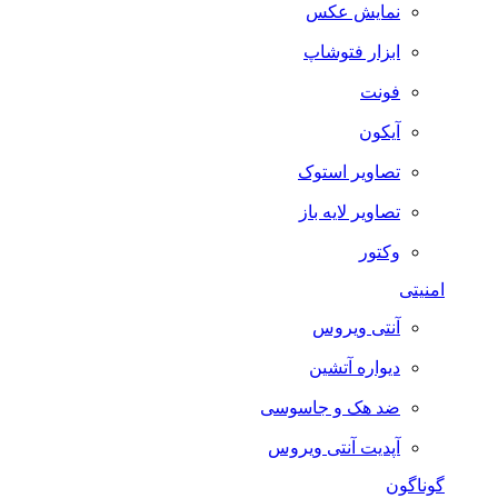
نمایش عکس
ابزار فتوشاپ
فونت
آیکون
تصاویر استوک
تصاویر لایه باز
وکتور
امنیتی
آنتی ویروس
دیواره آتشین
ضد هک و جاسوسی
آپدیت آنتی ویروس
گوناگون