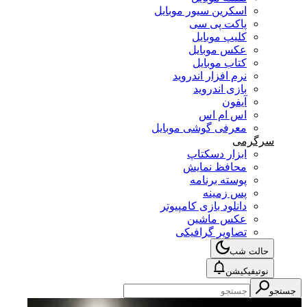
اسکرین سیور موبایل
پاکت پی سی
کلیپ موبایل
عکس موبایل
کتاب موبایل
نرم افزار اندروید
بازی اندروید
آیفون
اس ام اس
معرفی گوشی موبایل
سرگرمی
ابزار دسکتاپ
محافظ نمایش
پوسته برنامه
پس زمینه
دانلود بازی کامپیوتر
عکس ماشین
تصاویر گرافیکی
حالت شب
نوتیفیکیشن
جستجو