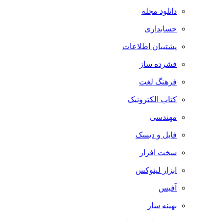
دانلود مجله
حسابداری
پشتیبان اطلاعات
فشرده ساز
فرهنگ لغت
کتاب الکترونیک
مهندسی
فایل و دیسک
سخت افزار
ابزار لینوکس
آفیس
بهینه ساز