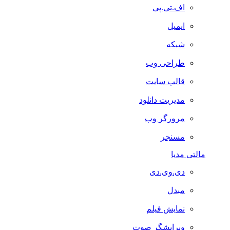
اف.تی.پی
ایمیل
شبکه
طراحی وب
قالب سایت
مدیریت دانلود
مرورگر وب
مسنجر
مالتی مدیا
دی.وی.دی
مبدل
نمایش فیلم
ویرایشگر صوت