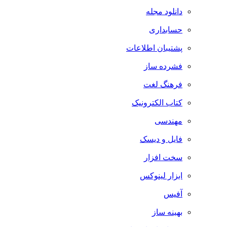
دانلود مجله
حسابداری
پشتیبان اطلاعات
فشرده ساز
فرهنگ لغت
کتاب الکترونیک
مهندسی
فایل و دیسک
سخت افزار
ابزار لینوکس
آفیس
بهینه ساز