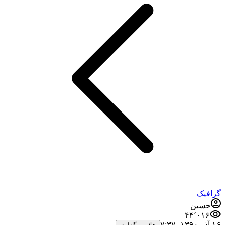
گرافیک
حسین
۴۴٬۰۱۶
۱۶ آذر ۱۳۹۰،‏ ۷:۳۷