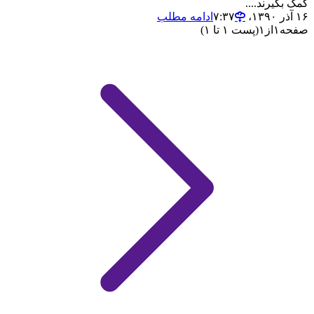
کمک بگیرند....
۱۶ آذر ۱۳۹۰،‏ ۷:۳۷
ادامه مطلب
صفحه
۱
از
۱
(پست ۱ تا ۱)