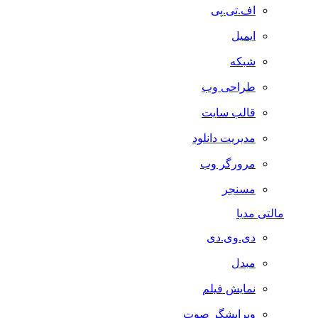
اف.تی.پی
ایمیل
شبکه
طراحی وب
قالب سایت
مدیریت دانلود
مرورگر وب
مسنجر
مالتی مدیا
دی.وی.دی
مبدل
نمایش فیلم
ویرایشگر صوت