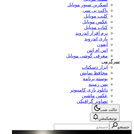
اسکرین سیور موبایل
پاکت پی سی
کلیپ موبایل
عکس موبایل
کتاب موبایل
نرم افزار اندروید
بازی اندروید
آیفون
اس ام اس
معرفی گوشی موبایل
سرگرمی
ابزار دسکتاپ
محافظ نمایش
پوسته برنامه
پس زمینه
دانلود بازی کامپیوتر
عکس ماشین
تصاویر گرافیکی
حالت شب
نوتیفیکیشن
جستجو