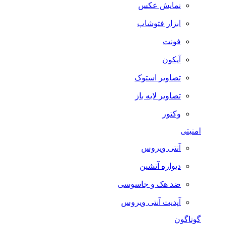
نمایش عکس
ابزار فتوشاپ
فونت
آیکون
تصاویر استوک
تصاویر لایه باز
وکتور
امنیتی
آنتی ویروس
دیواره آتشین
ضد هک و جاسوسی
آپدیت آنتی ویروس
گوناگون