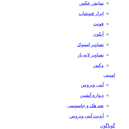
نمایش عکس
ابزار فتوشاپ
فونت
آیکون
تصاویر استوک
تصاویر لایه باز
وکتور
امنیتی
آنتی ویروس
دیواره آتشین
ضد هک و جاسوسی
آپدیت آنتی ویروس
گوناگون