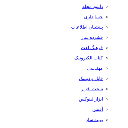
دانلود مجله
حسابداری
پشتیبان اطلاعات
فشرده ساز
فرهنگ لغت
کتاب الکترونیک
مهندسی
فایل و دیسک
سخت افزار
ابزار لینوکس
آفیس
بهینه ساز