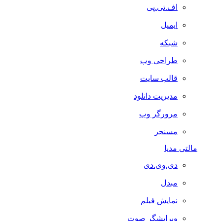
اف.تی.پی
ایمیل
شبکه
طراحی وب
قالب سایت
مدیریت دانلود
مرورگر وب
مسنجر
مالتی مدیا
دی.وی.دی
مبدل
نمایش فیلم
ویرایشگر صوت