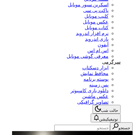
اسکرین سیور موبایل
پاکت پی سی
کلیپ موبایل
عکس موبایل
کتاب موبایل
نرم افزار اندروید
بازی اندروید
آیفون
اس ام اس
معرفی گوشی موبایل
سرگرمی
ابزار دسکتاپ
محافظ نمایش
پوسته برنامه
پس زمینه
دانلود بازی کامپیوتر
عکس ماشین
تصاویر گرافیکی
حالت شب
نوتیفیکیشن
جستجو