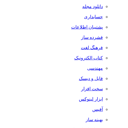
دانلود مجله
حسابداری
پشتیبان اطلاعات
فشرده ساز
فرهنگ لغت
کتاب الکترونیک
مهندسی
فایل و دیسک
سخت افزار
ابزار لینوکس
آفیس
بهینه ساز