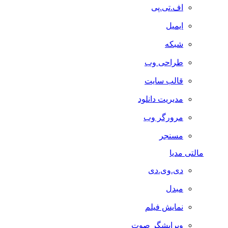
اف.تی.پی
ایمیل
شبکه
طراحی وب
قالب سایت
مدیریت دانلود
مرورگر وب
مسنجر
مالتی مدیا
دی.وی.دی
مبدل
نمایش فیلم
ویرایشگر صوت