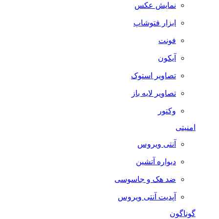
نمایش عکس
ابزار فتوشاپ
فونت
آیکون
تصاویر استوک
تصاویر لایه باز
وکتور
امنیتی
آنتی ویروس
دیواره آتشین
ضد هک و جاسوسی
آپدیت آنتی ویروس
گوناگون