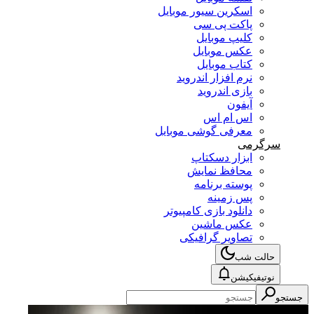
اسکرین سیور موبایل
پاکت پی سی
کلیپ موبایل
عکس موبایل
کتاب موبایل
نرم افزار اندروید
بازی اندروید
آیفون
اس ام اس
معرفی گوشی موبایل
سرگرمی
ابزار دسکتاپ
محافظ نمایش
پوسته برنامه
پس زمینه
دانلود بازی کامپیوتر
عکس ماشین
تصاویر گرافیکی
حالت شب
نوتیفیکیشن
جستجو