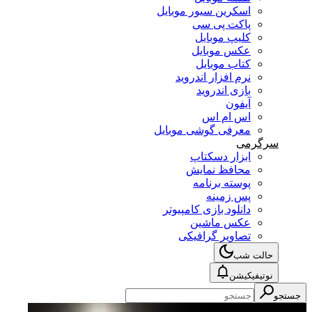
اسکرین سیور موبایل
پاکت پی سی
کلیپ موبایل
عکس موبایل
کتاب موبایل
نرم افزار اندروید
بازی اندروید
آیفون
اس ام اس
معرفی گوشی موبایل
سرگرمی
ابزار دسکتاپ
محافظ نمایش
پوسته برنامه
پس زمینه
دانلود بازی کامپیوتر
عکس ماشین
تصاویر گرافیکی
حالت شب
نوتیفیکیشن
جستجو