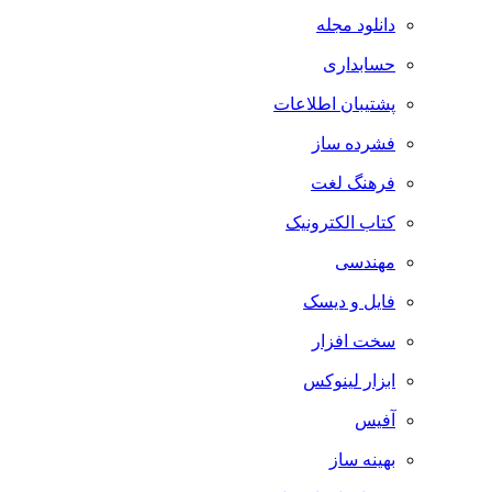
دانلود مجله
حسابداری
پشتیبان اطلاعات
فشرده ساز
فرهنگ لغت
کتاب الکترونیک
مهندسی
فایل و دیسک
سخت افزار
ابزار لینوکس
آفیس
بهینه ساز