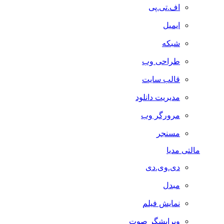
اف.تی.پی
ایمیل
شبکه
طراحی وب
قالب سایت
مدیریت دانلود
مرورگر وب
مسنجر
مالتی مدیا
دی.وی.دی
مبدل
نمایش فیلم
ویرایشگر صوت