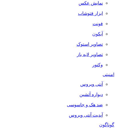
نمایش عکس
ابزار فتوشاپ
فونت
آیکون
تصاویر استوک
تصاویر لایه باز
وکتور
امنیتی
آنتی ویروس
دیواره آتشین
ضد هک و جاسوسی
آپدیت آنتی ویروس
گوناگون