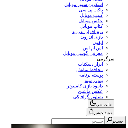
اسکرین سیور موبایل
پاکت پی سی
کلیپ موبایل
عکس موبایل
کتاب موبایل
نرم افزار اندروید
بازی اندروید
آیفون
اس ام اس
معرفی گوشی موبایل
سرگرمی
ابزار دسکتاپ
محافظ نمایش
پوسته برنامه
پس زمینه
دانلود بازی کامپیوتر
عکس ماشین
تصاویر گرافیکی
حالت شب
نوتیفیکیشن
جستجو