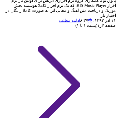
پاتوق یو با همکاری گروه نرم افزاری آیریس برای اولین بار نرم
افزار iRIS Music Player که یک نرم افزار کاملا هوشمند پخش
موزیک و دریافت متن آهنگ و معانی آنرا به صورت کاملا رایگان در
اختیار باز...
۱۱ آذر ۱۳۹۳،‏ ۸:۳۷
ادامه مطلب
صفحه
۱
از
۱
(پست ۱ تا ۱)