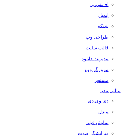
اف.تی.پی
ایمیل
شبکه
طراحی وب
قالب سایت
مدیریت دانلود
مرورگر وب
مسنجر
مالتی مدیا
دی.وی.دی
مبدل
نمایش فیلم
ویرایشگر صوت