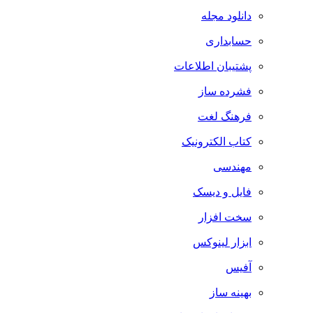
دانلود مجله
حسابداری
پشتیبان اطلاعات
فشرده ساز
فرهنگ لغت
کتاب الکترونیک
مهندسی
فایل و دیسک
سخت افزار
ابزار لینوکس
آفیس
بهینه ساز