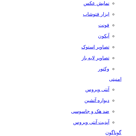
نمایش عکس
ابزار فتوشاپ
فونت
آیکون
تصاویر استوک
تصاویر لایه باز
وکتور
امنیتی
آنتی ویروس
دیواره آتشین
ضد هک و جاسوسی
آپدیت آنتی ویروس
گوناگون