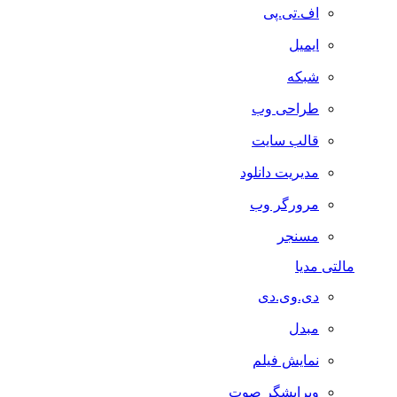
اف.تی.پی
ایمیل
شبکه
طراحی وب
قالب سایت
مدیریت دانلود
مرورگر وب
مسنجر
مالتی مدیا
دی.وی.دی
مبدل
نمایش فیلم
ویرایشگر صوت