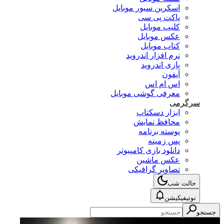
اسکرین سیور موبایل
پاکت پی سی
کلیپ موبایل
عکس موبایل
کتاب موبایل
نرم افزار اندروید
بازی اندروید
آیفون
اس ام اس
معرفی گوشی موبایل
سرگرمی
ابزار دسکتاپ
محافظ نمایش
پوسته برنامه
پس زمینه
دانلود بازی کامپیوتر
عکس ماشین
تصاویر گرافیکی
حالت شب
نوتیفیکیشن
جستجو