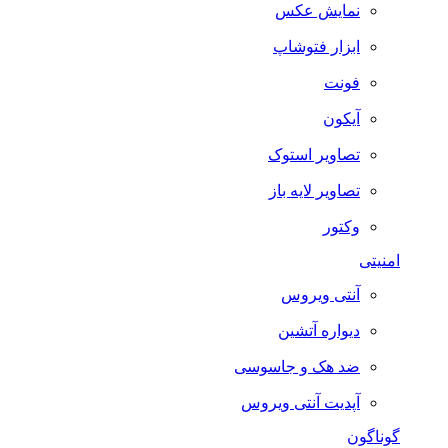
نمایش عکس
ابزار فتوشاپ
فونت
آیکون
تصاویر استوک
تصاویر لایه باز
وکتور
امنیتی
آنتی ویروس
دیواره آتشین
ضد هک و جاسوسی
آپدیت آنتی ویروس
گوناگون