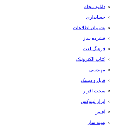
دانلود مجله
حسابداری
پشتیبان اطلاعات
فشرده ساز
فرهنگ لغت
کتاب الکترونیک
مهندسی
فایل و دیسک
سخت افزار
ابزار لینوکس
آفیس
بهینه ساز