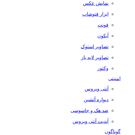
نمایش عکس
ابزار فتوشاپ
فونت
آیکون
تصاویر استوک
تصاویر لایه باز
وکتور
امنیتی
آنتی ویروس
دیواره آتشین
ضد هک و جاسوسی
آپدیت آنتی ویروس
گوناگون