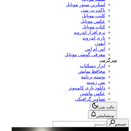
اسکرین سیور موبایل
پاکت پی سی
کلیپ موبایل
عکس موبایل
کتاب موبایل
نرم افزار اندروید
بازی اندروید
آیفون
اس ام اس
معرفی گوشی موبایل
سرگرمی
ابزار دسکتاپ
محافظ نمایش
پوسته برنامه
پس زمینه
دانلود بازی کامپیوتر
عکس ماشین
تصاویر گرافیکی
حالت شب
نوتیفیکیشن
جستجو