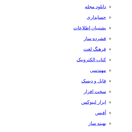
دانلود مجله
حسابداری
پشتیبان اطلاعات
فشرده ساز
فرهنگ لغت
کتاب الکترونیک
مهندسی
فایل و دیسک
سخت افزار
ابزار لینوکس
آفیس
بهینه ساز