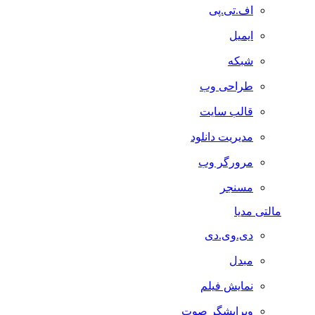
اف.تی.پی
ایمیل
شبکه
طراحی وب
قالب سایت
مدیریت دانلود
مرورگر وب
مسنجر
مالتی مدیا
دی.وی.دی
مبدل
نمایش فیلم
ویرایشگر صوت