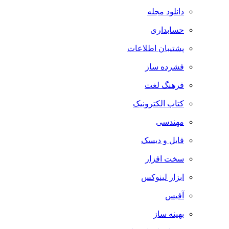
دانلود مجله
حسابداری
پشتیبان اطلاعات
فشرده ساز
فرهنگ لغت
کتاب الکترونیک
مهندسی
فایل و دیسک
سخت افزار
ابزار لینوکس
آفیس
بهینه ساز