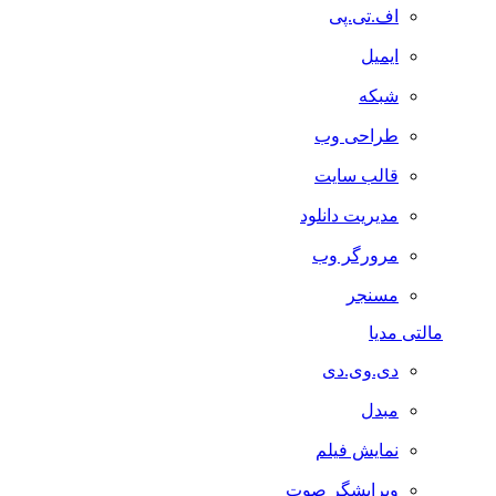
اف.تی.پی
ایمیل
شبکه
طراحی وب
قالب سایت
مدیریت دانلود
مرورگر وب
مسنجر
مالتی مدیا
دی.وی.دی
مبدل
نمایش فیلم
ویرایشگر صوت