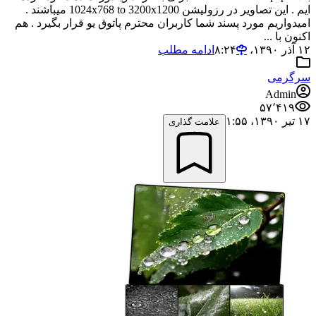
ایم . این تصاویر در رزولیشن 1024x768 to 3200x1200 میباشند .
امیدواریم مورد پسند شما کاربران محترم پاتوق یو قرار بگیرد . هم
اکنون با ...
۱۲ آذر ۱۳۹۰،‏ ۸:۲۴
ادامه مطلب
سرگرمی
Admin
۵۷٬۴۱۹
۱۷ تیر ۱۳۹۰،‏ ۱:۵۵
علامت گذاری