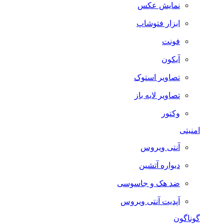
نمایش عکس
ابزار فتوشاپ
فونت
آیکون
تصاویر استوک
تصاویر لایه باز
وکتور
امنیتی
آنتی ویروس
دیواره آتشین
ضد هک و جاسوسی
آپدیت آنتی ویروس
گوناگون