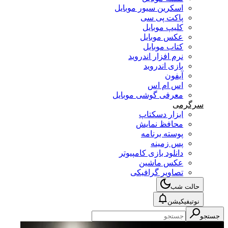
اسکرین سیور موبایل
پاکت پی سی
کلیپ موبایل
عکس موبایل
کتاب موبایل
نرم افزار اندروید
بازی اندروید
آیفون
اس ام اس
معرفی گوشی موبایل
سرگرمی
ابزار دسکتاپ
محافظ نمایش
پوسته برنامه
پس زمینه
دانلود بازی کامپیوتر
عکس ماشین
تصاویر گرافیکی
حالت شب
نوتیفیکیشن
جستجو