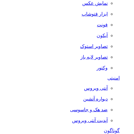
نمایش عکس
ابزار فتوشاپ
فونت
آیکون
تصاویر استوک
تصاویر لایه باز
وکتور
امنیتی
آنتی ویروس
دیواره آتشین
ضد هک و جاسوسی
آپدیت آنتی ویروس
گوناگون