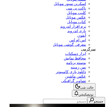
اسکرین سیور موبایل
پاکت پی سی
کلیپ موبایل
عکس موبایل
کتاب موبایل
نرم افزار اندروید
بازی اندروید
آیفون
اس ام اس
معرفی گوشی موبایل
سرگرمی
ابزار دسکتاپ
محافظ نمایش
پوسته برنامه
پس زمینه
دانلود بازی کامپیوتر
عکس ماشین
تصاویر گرافیکی
حالت شب
نوتیفیکیشن
جستجو