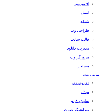
اف.تی.پی
ایمیل
شبکه
طراحی وب
قالب سایت
مدیریت دانلود
مرورگر وب
مسنجر
مالتی مدیا
دی.وی.دی
مبدل
نمایش فیلم
ویرایشگر صوت