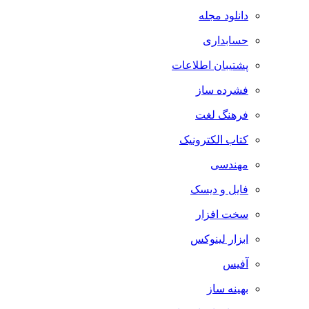
دانلود مجله
حسابداری
پشتیبان اطلاعات
فشرده ساز
فرهنگ لغت
کتاب الکترونیک
مهندسی
فایل و دیسک
سخت افزار
ابزار لینوکس
آفیس
بهینه ساز