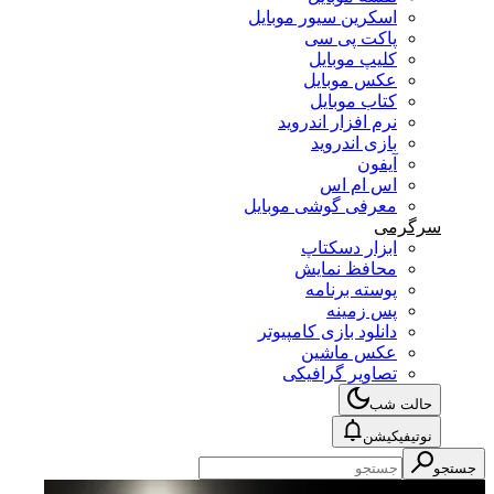
اسکرین سیور موبایل
پاکت پی سی
کلیپ موبایل
عکس موبایل
کتاب موبایل
نرم افزار اندروید
بازی اندروید
آیفون
اس ام اس
معرفی گوشی موبایل
سرگرمی
ابزار دسکتاپ
محافظ نمایش
پوسته برنامه
پس زمینه
دانلود بازی کامپیوتر
عکس ماشین
تصاویر گرافیکی
حالت شب
نوتیفیکیشن
جستجو