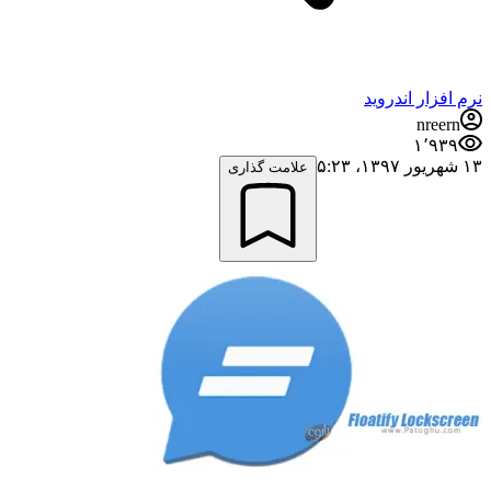
نرم افزار اندروید
nreern
۱٬۹۳۹
۱۳ شهریور ۱۳۹۷،‏ ۵:۲۳
علامت گذاری