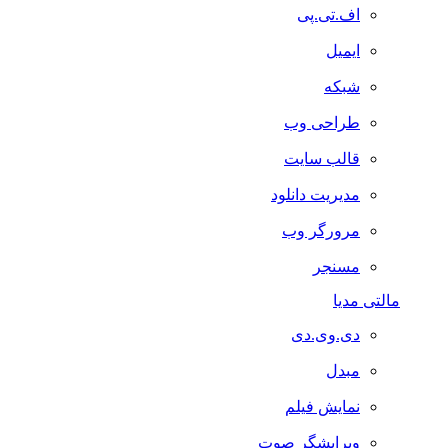
اف.تی.پی
ایمیل
شبکه
طراحی وب
قالب سایت
مدیریت دانلود
مرورگر وب
مسنجر
مالتی مدیا
دی.وی.دی
مبدل
نمایش فیلم
ویرایشگر صوت