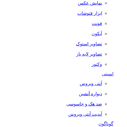
نمایش عکس
ابزار فتوشاپ
فونت
آیکون
تصاویر استوک
تصاویر لایه باز
وکتور
امنیتی
آنتی ویروس
دیواره آتشین
ضد هک و جاسوسی
آپدیت آنتی ویروس
گوناگون