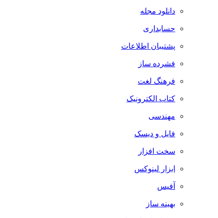
دانلود مجله
حسابداری
پشتیبان اطلاعات
فشرده ساز
فرهنگ لغت
کتاب الکترونیک
مهندسی
فایل و دیسک
سخت افزار
ابزار لینوکس
آفیس
بهینه ساز