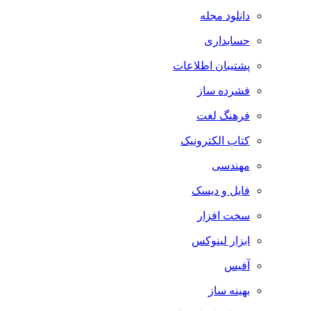
دانلود مجله
حسابداری
پشتیبان اطلاعات
فشرده ساز
فرهنگ لغت
کتاب الکترونیک
مهندسی
فایل و دیسک
سخت افزار
ابزار لینوکس
آفیس
بهینه ساز