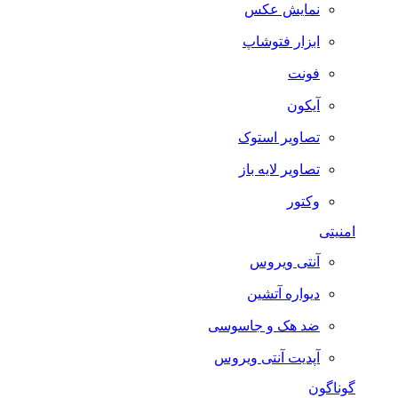
نمایش عکس
ابزار فتوشاپ
فونت
آیکون
تصاویر استوک
تصاویر لایه باز
وکتور
امنیتی
آنتی ویروس
دیواره آتشین
ضد هک و جاسوسی
آپدیت آنتی ویروس
گوناگون