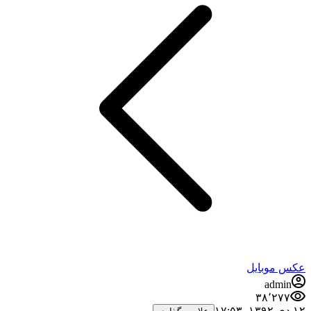
عکس موبایل
admin
۳۸٬۲۷۷
۱۲ دی ۱۳۹۲،‏ ۱۷:۵۳