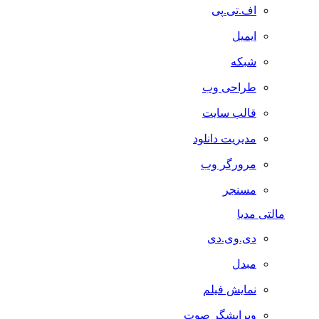
اف.تی.پی
ایمیل
شبکه
طراحی وب
قالب سایت
مدیریت دانلود
مرورگر وب
مسنجر
مالتی مدیا
دی.وی.دی
مبدل
نمایش فیلم
ویرایشگر صوت