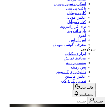
اسکرین سیور موبایل
پاکت پی سی
کلیپ موبایل
عکس موبایل
کتاب موبایل
نرم افزار اندروید
بازی اندروید
آیفون
اس ام اس
معرفی گوشی موبایل
سرگرمی
ابزار دسکتاپ
محافظ نمایش
پوسته برنامه
پس زمینه
دانلود بازی کامپیوتر
عکس ماشین
تصاویر گرافیکی
حالت شب
نوتیفیکیشن
جستجو