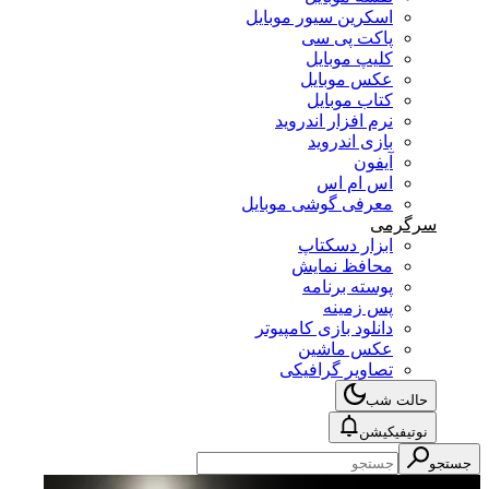
اسکرین سیور موبایل
پاکت پی سی
کلیپ موبایل
عکس موبایل
کتاب موبایل
نرم افزار اندروید
بازی اندروید
آیفون
اس ام اس
معرفی گوشی موبایل
سرگرمی
ابزار دسکتاپ
محافظ نمایش
پوسته برنامه
پس زمینه
دانلود بازی کامپیوتر
عکس ماشین
تصاویر گرافیکی
حالت شب
نوتیفیکیشن
جستجو