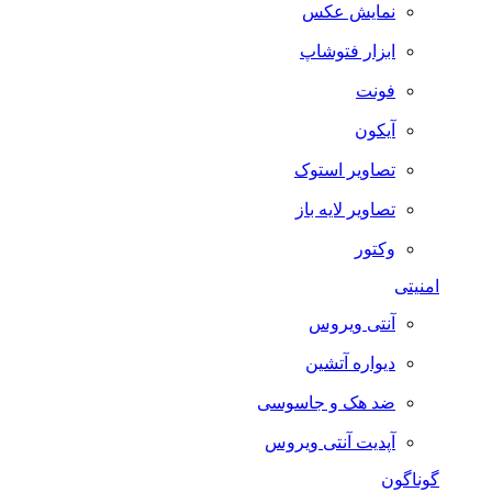
نمایش عکس
ابزار فتوشاپ
فونت
آیکون
تصاویر استوک
تصاویر لایه باز
وکتور
امنیتی
آنتی ویروس
دیواره آتشین
ضد هک و جاسوسی
آپدیت آنتی ویروس
گوناگون