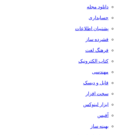
دانلود مجله
حسابداری
پشتیبان اطلاعات
فشرده ساز
فرهنگ لغت
کتاب الکترونیک
مهندسی
فایل و دیسک
سخت افزار
ابزار لینوکس
آفیس
بهینه ساز