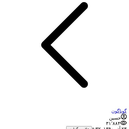
گوناگون
حسین
۳۱٬۸۸۴
۲۳ آذر ۱۳۹۰،‏ ۸:۳۲