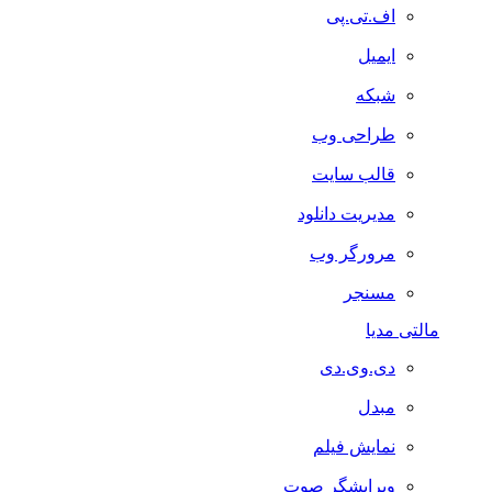
اف.تی.پی
ایمیل
شبکه
طراحی وب
قالب سایت
مدیریت دانلود
مرورگر وب
مسنجر
مالتی مدیا
دی.وی.دی
مبدل
نمایش فیلم
ویرایشگر صوت