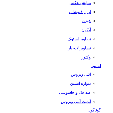
نمایش عکس
ابزار فتوشاپ
فونت
آیکون
تصاویر استوک
تصاویر لایه باز
وکتور
امنیتی
آنتی ویروس
دیواره آتشین
ضد هک و جاسوسی
آپدیت آنتی ویروس
گوناگون