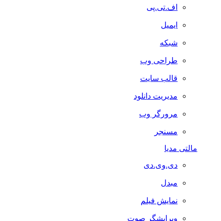
اف.تی.پی
ایمیل
شبکه
طراحی وب
قالب سایت
مدیریت دانلود
مرورگر وب
مسنجر
مالتی مدیا
دی.وی.دی
مبدل
نمایش فیلم
ویرایشگر صوت