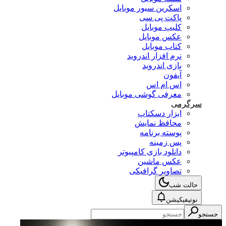
اسکرین سیور موبایل
پاکت پی سی
کلیپ موبایل
عکس موبایل
کتاب موبایل
نرم افزار اندروید
بازی اندروید
آیفون
اس ام اس
معرفی گوشی موبایل
سرگرمی
ابزار دسکتاپ
محافظ نمایش
پوسته برنامه
پس زمینه
دانلود بازی کامپیوتر
عکس ماشین
تصاویر گرافیکی
حالت شب
نوتیفیکیشن
جستجو