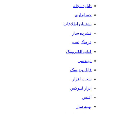
دانلود مجله
حسابداری
پشتیبان اطلاعات
فشرده ساز
فرهنگ لغت
کتاب الکترونیک
مهندسی
فایل و دیسک
سخت افزار
ابزار لینوکس
آفیس
بهینه ساز